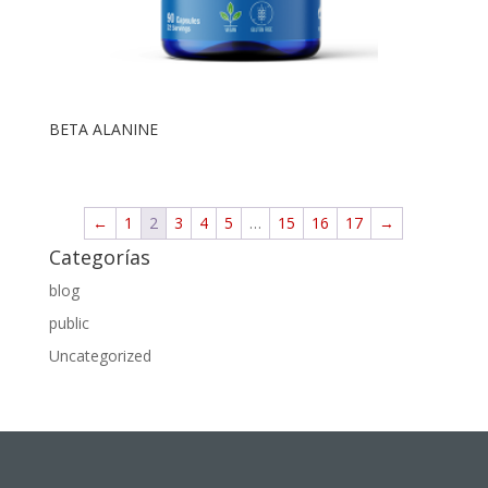
BETA ALANINE
←
1
2
3
4
5
…
15
16
17
→
Categorías
blog
public
Uncategorized