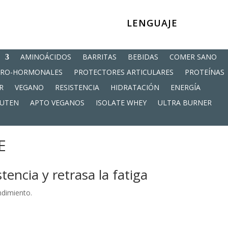
LENGUAJE
AMINOÁCIDOS
BARRITAS
BEBIDAS
COMER SANO
PRO-HORMONALES
PROTECTORES ARTICULARES
PROTEÍNAS
R
VEGANO
RESISTENCIA
HIDRATACIÓN
ENERGÍA
LUTEN
APTO VEGANOS
ISOLATE WHEY
ULTRA BURNER
E
tencia y retrasa la fatiga
ndimiento.