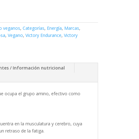
o veganos
,
Categorías
,
Energía
,
Marcas
,
osa
,
Vegano
,
Victory Endurance
,
Victory
ntes / Información nutricional
que ocupa el grupo amino, efectivo como
uentra en la musculatura y cerebro, cuya
n retraso de la fatiga.