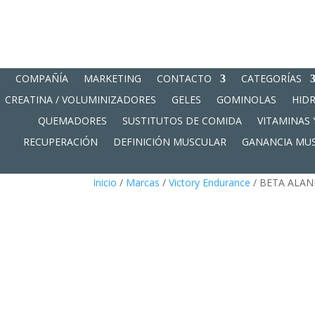
COMPAÑÍA
MARKETING
CONTACTO
CATEGORÍAS
CREATINA / VOLUMINIZADORES
GELES
GOMINOLAS
HID
QUEMADORES
SUSTITUTOS DE COMIDA
VITAMINAS 
RECUPERACIÓN
DEFINICIÓN MUSCULAR
GANANCIA MU
Inicio
/
Marcas
/
Victory Endurance
/ BETA ALAN