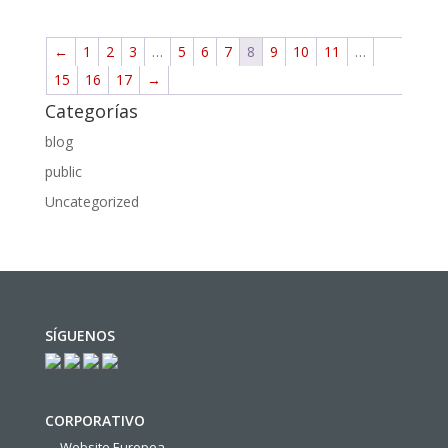
←
1
2
3
…
5
6
7
8
9
10
11
…
15
16
17
→
Categorías
blog
public
Uncategorized
SÍGUENOS
CORPORATIVO
Website Europea