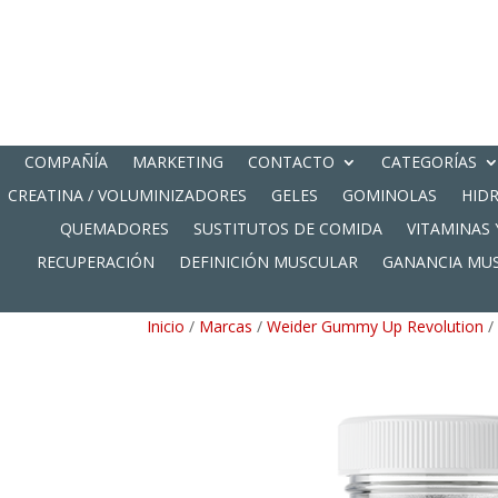
COMPAÑÍA
MARKETING
CONTACTO
CATEGORÍAS
CREATINA / VOLUMINIZADORES
GELES
GOMINOLAS
HID
QUEMADORES
SUSTITUTOS DE COMIDA
VITAMINAS 
RECUPERACIÓN
DEFINICIÓN MUSCULAR
GANANCIA MU
Inicio
/
Marcas
/
Weider Gummy Up Revolution
/