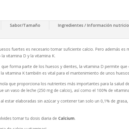
Sabor/Tamaño
Ingredientes / Información nutrici
sos fuertes es necesario tomar suficiente calcio. Pero además es m
la vitamina D y la vitamina K.
al que forma parte de los huesos y dientes, la vitamina D permite que
 vitamina K también es vital para el mantenimiento de unos huesos 
nola que proporciona los nutrientes más importantes para la salud 
ue un vaso de leche (250 mg de calcio), así como el 100% de vitamina
 al estar elaboradas sin azúcar y contener tan solo un 0,1% de grasa
olvides tomar tu dosis diaria de
Calcium
.
ria de calcio y vitaminas!