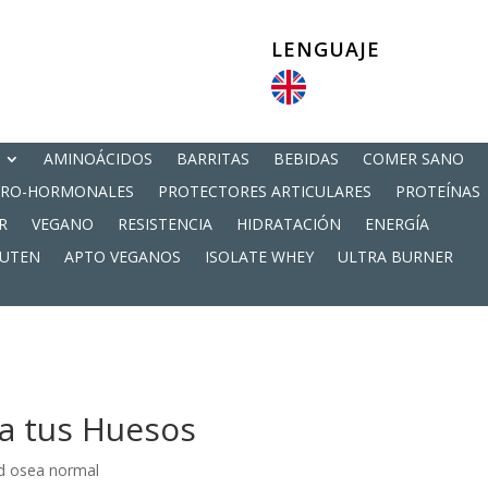
LENGUAJE
AMINOÁCIDOS
BARRITAS
BEBIDAS
COMER SANO
PRO-HORMONALES
PROTECTORES ARTICULARES
PROTEÍNAS
R
VEGANO
RESISTENCIA
HIDRATACIÓN
ENERGÍA
LUTEN
APTO VEGANOS
ISOLATE WHEY
ULTRA BURNER
a tus Huesos
d osea normal