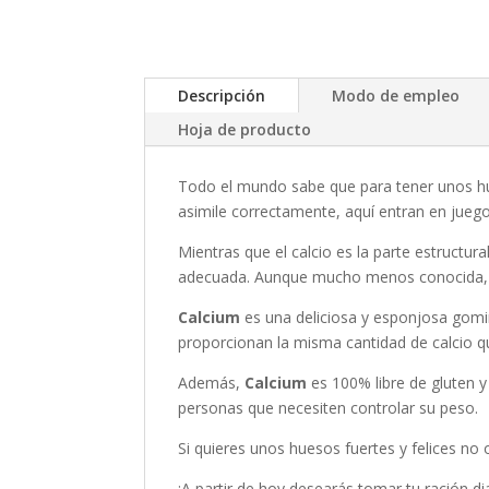
Descripción
Modo de empleo
Hoja de producto
Todo el mundo sabe que para tener unos hue
asimile correctamente, aquí entran en juego 
Mientras que el calcio es la parte estructur
adecuada. Aunque mucho menos conocida, la
Calcium
es una deliciosa y esponjosa gomi
proporcionan la misma cantidad de calcio q
Además,
Calcium
es 100% libre de gluten y
personas que necesiten controlar su peso.
Si quieres unos huesos fuertes y felices no 
¡A partir de hoy desearás tomar tu ración dia