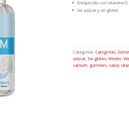
Enriquecido con vitamina D
Sin azúcar y sin gluten
Categorías:
Categorías
,
Gomin
azúcar
,
Sin gluten
,
Weider
,
We
calcium
,
gummies
,
salud
,
vit