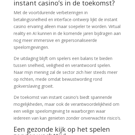
instant casino’s in de toekomst?
Met de voortdurende verbeteringen in
betalingssnelheid en interface-ontwerp lijkt de instant
casino ervaring alleen maar soepeler te worden. Virtual
reality en AI kunnen in de komende jaren bijdragen aan
nog meer immersive en gepersonaliseerde
speelomgevingen.
De uitdaging blijft om spelers een balans te bieden
tussen snelheid, veiligheid en verantwoord spelen.
Naar mijn mening zal de sector zich hier steeds meer
op richten, mede omdat bewustwording rond
gokverslaving groeit.
De toekomst van instant casino’s biedt spannende
mogelijkheden, maar ook de verantwoordelijkheid om
een veilige speelomgeving te waarborgen waar
iedereen van kan genieten zonder onverwachte risico’s.
Een gezonde kijk op het spelen