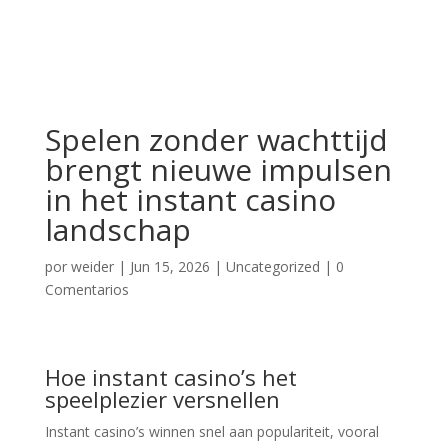
Spelen zonder wachttijd
brengt nieuwe impulsen
in het instant casino
landschap
por
weider
|
Jun 15, 2026
|
Uncategorized
|
0
Comentarios
Hoe instant casino’s het
speelplezier versnellen
Instant casino’s winnen snel aan populariteit, vooral