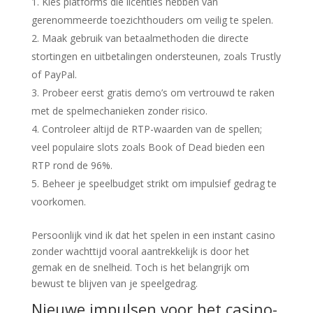
Kies platforms die licenties hebben van
gerenommeerde toezichthouders om veilig te spelen.
Maak gebruik van betaalmethoden die directe
stortingen en uitbetalingen ondersteunen, zoals Trustly
of PayPal.
Probeer eerst gratis demo’s om vertrouwd te raken
met de spelmechanieken zonder risico.
Controleer altijd de RTP-waarden van de spellen;
veel populaire slots zoals Book of Dead bieden een
RTP rond de 96%.
Beheer je speelbudget strikt om impulsief gedrag te
voorkomen.
Persoonlijk vind ik dat het spelen in een instant casino
zonder wachttijd vooral aantrekkelijk is door het
gemak en de snelheid. Toch is het belangrijk om
bewust te blijven van je speelgedrag.
Nieuwe impulsen voor het casino-