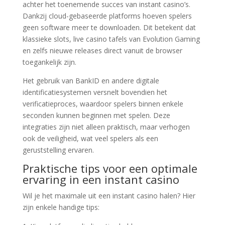
achter het toenemende succes van instant casino’s.
Dankzij cloud-gebaseerde platforms hoeven spelers
geen software meer te downloaden. Dit betekent dat
klassieke slots, live casino tafels van Evolution Gaming
en zelfs nieuwe releases direct vanuit de browser
toegankelijk zijn.
Het gebruik van BankID en andere digitale
identificatiesystemen versnelt bovendien het
verificatieproces, waardoor spelers binnen enkele
seconden kunnen beginnen met spelen. Deze
integraties zijn niet alleen praktisch, maar verhogen
ook de veiligheid, wat veel spelers als een
geruststelling ervaren.
Praktische tips voor een optimale
ervaring in een instant casino
Wil je het maximale uit een instant casino halen? Hier
zijn enkele handige tips: