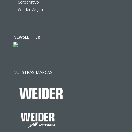
Corporativo
Weider Vegan
NEWSLETTER
NUESTRAS MARCAS