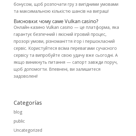
бонусом, щоб розпочати гру з вигідними умовами
та максимальною кількістю шансів на виграш!
Висновки: чому саме Vulkan casino?
Онлайн-казино Vulkan casino — це платформа, яка
гарантує безпечний і якісний ігровий процес,
прозорі умови, різноманіття ігор і першокласний
сервіс. Користуйтеся всіма перевагами сучасного
сервісу та випробуйте свою удачу вже сьогодні. А
якщо виникнуть питання — сапорт завжди поруч,
щоб допомогти. Впевнені, ви залишитеся
задоволені!
Categorías
blog
public
Uncategorized