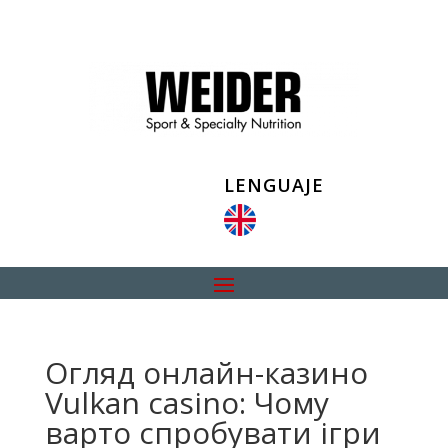
LENGUAJE
Огляд онлайн-казино
Vulkan casino: Чому
варто спробувати ігри