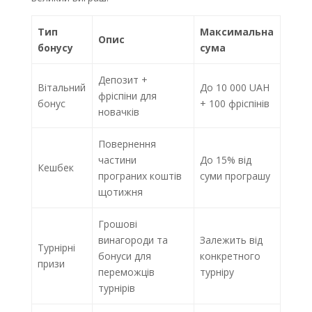
Тип
Максимальна
Опис
бонусу
сума
Депозит +
Вітальний
До 10 000 UAH
фріспіни для
бонус
+ 100 фріспінів
новачків
Повернення
частини
До 15% від
Кешбек
програних коштів
суми програшу
щотижня
Грошові
винагороди та
Залежить від
Турнірні
бонуси для
конкретного
призи
переможців
турніру
турнірів