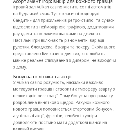
Асортимент ігор: вибір для кожного гравця
Ігровий зал Vulkan casino містить сотні автоматів
на будь-який смак. Тут є класичні «однорукі
бандити» для прихильників ретро-стилю, та сучасні
відеослоти з неймовірною графікою, додатковими
раундами та великими шансами на джекпот.
Настільні ігри включають різноманітні варіації
рулетки, блекджека, бакари та покеру. Окрім цього
представлено live-казино для тих, хто любить
майже реальне спілкування з дилером, не виходячи
з дому.
Бонусна політика та акції
У Vulkan casino розуміють, наскільки важливо
мотивувати гравців і створити атмосферу азарту з
перших днів реєстрації. Тому бонусна програма тут
розроблена винятково щедро. Рахунок кожного
нового гравця поповнюється стартовим бонусом,
а унікальні акції, фріспіни, кешбек і турніри
дозволяють постійно мати додаткові шанси на
великий виграш.