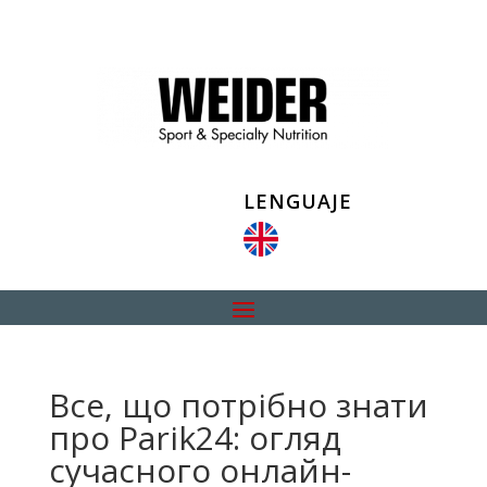
LENGUAJE
Все, що потрібно знати
про Parik24: огляд
сучасного онлайн-