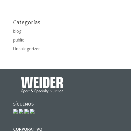
Categorías
blog
public
Uncategorized
SÍGUENOS
CORPORATIVO