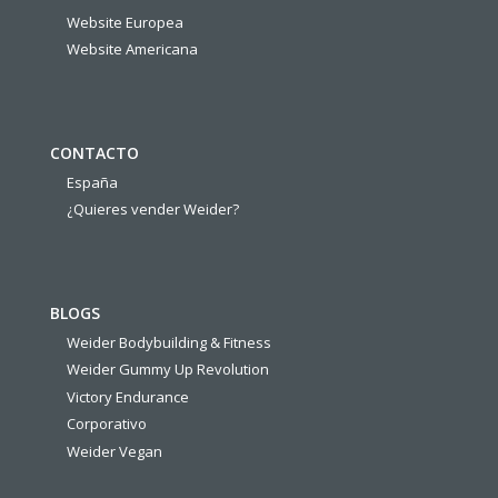
Website Europea
Website Americana
CONTACTO
España
¿Quieres vender Weider?
BLOGS
Weider Bodybuilding & Fitness
Weider Gummy Up Revolution
Victory Endurance
Corporativo
Weider Vegan