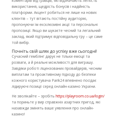
коментарів від гравців, які відзначають легкість
використання, щедрість бонусів і надійність
платформи. Акцент робиться не лише на нових
клієнтів – тут вітають постійну аудиторію,
пропонуючи їм ексклюзивні акції та персональні
пропозиції. Якщо ви шукаєте чесний та легальний
заклад, який підтримує відповідальну гру – це саме
той вибір.
Почніть свій шлях до успіху вже сьогодні!
Сучасний гемблінг дарує не тільки емоції та
розваги, а й реальні можливості для виграшу.
Завдяки роботі ліцензованих провайдерів, чесним
виплатам та проактивному підходу до безпеки
кожного користувача Parik24 впевнено посідає
лідируючі позиції серед онлайн-казино України.
Не зволікайте – зробіть
https://playroom.co.ua/login/
та пориньте у вир справжніх азартних пригод, які
назавжди змінять ваше уявлення про онлайн-
казино!