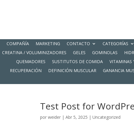
COMPAÑÍA
MARKETING
CONTACTO
CATEGORÍAS
CREATINA / VOLUMINIZADORES
GELES
GOMINOLAS
HID
QUEMADORES
SUSTITUTOS DE COMIDA
VITAMINAS 
RECUPERACIÓN
DEFINICIÓN MUSCULAR
GANANCIA MU
Test Post for WordPr
por
weider
|
Abr 5, 2025
|
Uncategorized