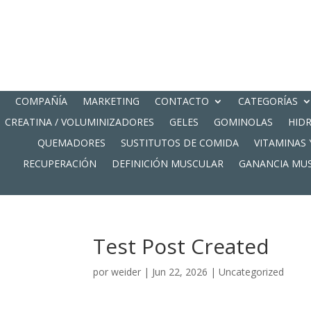
COMPAÑÍA
MARKETING
CONTACTO
CATEGORÍAS
CREATINA / VOLUMINIZADORES
GELES
GOMINOLAS
HID
QUEMADORES
SUSTITUTOS DE COMIDA
VITAMINAS 
RECUPERACIÓN
DEFINICIÓN MUSCULAR
GANANCIA MU
Test Post Created
por
weider
|
Jun 22, 2026
|
Uncategorized