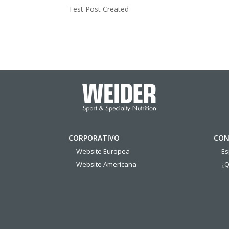
Test Post Created
CORPORATIVO
CON
Website Europea
E
Website Americana
¿Q