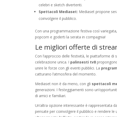
celebri e sketch divertenti.
Spettacoli Mediaset:
Mediaset propone serate
coinvolgere il pubblico.
Con una programmazione festiva così variegata, c
popcorn e goderti la serata in compagnia!
Le migliori offerte di str
Con l’approccio delle festività, le piattaforme d
celebrazione unica. I
palinsesti tv8
propongono s
unire le forze con gli eventi pubblici. La
program
catturano l’atmosfera del momento.
Mediaset non è da meno, con gli
spettacoli m
generazioni. I festeggiamenti sono un’opportunità
di amici e familiari.
Un’altra opzione interessante è rappresentata d
pensate per coinvolgere il pubblico e rendere le u