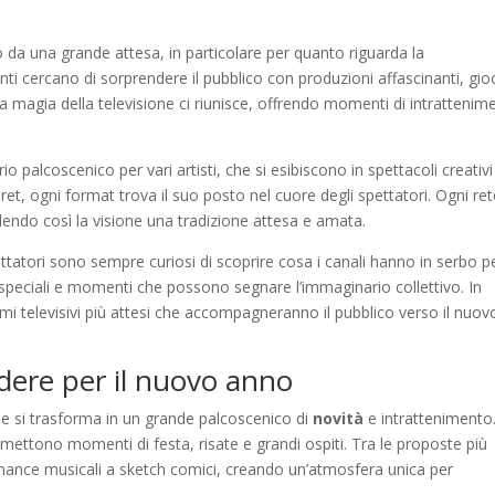
 da una grande attesa, in particolare per quanto riguarda la
ti cercano di sorprendere il pubblico con produzioni affascinanti, gio
a magia della televisione ci riunisce, offrendo momenti di intrattenim
 palcoscenico per vari artisti, che si esibiscono in spettacoli creativi
ret, ogni format trova il suo posto nel cuore degli spettatori. Ogni re
dendo così la visione una tradizione attesa e amata.
ttatori sono sempre curiosi di scoprire cosa i canali hanno in serbo p
i speciali e momenti che possono segnare l’immaginario collettivo. In
i televisivi più attesi che accompagneranno il pubblico verso il nuov
ere per il nuovo anno
ione si trasforma in un grande palcoscenico di
novità
e intrattenimento
omettono momenti di festa, risate e grandi ospiti. Tra le proposte più
ance musicali a sketch comici, creando un’atmosfera unica per