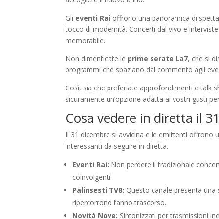
Gli
eventi Rai
offrono una panoramica di spettacol
tocco di modernità. Concerti dal vivo e interviste 
memorabile.
Non dimenticate le
prime serate La7
, che si d
programmi che spaziano dal commento agli eventi 
Così, sia che preferiate approfondimenti e talk 
sicuramente un’opzione adatta ai vostri gusti per 
Cosa vedere in diretta il 
Il 31 dicembre si avvicina e le emittenti offrono
interessanti da seguire in diretta.
Eventi Rai:
Non perdere il tradizionale concer
coinvolgenti.
Palinsesti TV8:
Questo canale presenta una se
ripercorrono l’anno trascorso.
Novità Nove:
Sintonizzati per trasmissioni in