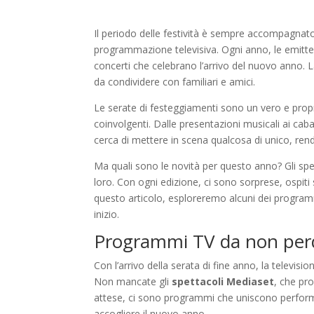
Il periodo delle festività è sempre accompagnato
programmazione televisiva. Ogni anno, le emitten
concerti che celebrano l’arrivo del nuovo anno. L
da condividere con familiari e amici.
Le serate di festeggiamenti sono un vero e proprio
coinvolgenti. Dalle presentazioni musicali ai caba
cerca di mettere in scena qualcosa di unico, ren
Ma quali sono le novità per questo anno? Gli spe
loro. Con ogni edizione, ci sono sorprese, ospit
questo articolo, esploreremo alcuni dei programm
inizio.
Programmi TV da non perd
Con l’arrivo della serata di fine anno, la televis
Non mancate gli
spettacoli Mediaset
, che pr
attese, ci sono programmi che uniscono perform
accogliere il nuovo anno.