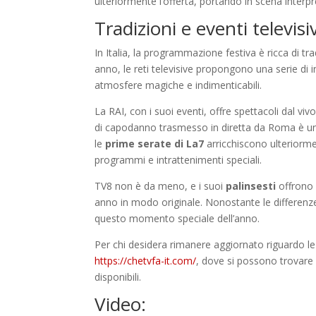
ulteriormente l’offerta, portando in scena inter
Tradizioni e eventi televisi
In Italia, la programmazione festiva è ricca di tr
anno, le reti televisive propongono una serie di
atmosfere magiche e indimenticabili.
La RAI, con i suoi eventi, offre spettacoli dal viv
di capodanno trasmesso in diretta da Roma è un
le
prime serate di La7
arricchiscono ulteriorme
programmi e intrattenimenti speciali.
TV8 non è da meno, e i suoi
palinsesti
offrono 
anno in modo originale. Nonostante le differenze 
questo momento speciale dell’anno.
Per chi desidera rimanere aggiornato riguardo le tr
https://chetvfa-it.com/
, dove si possono trovare 
disponibili.
Video: