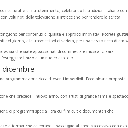
i culturali e di intrattenimento, celebrando le tradizioni italiane con
con volti noti della televisione si intrecciano per rendere la serata
istinguono per contenuti di qualità e approcci innovativi. Potrete gusta
del giorno, alle trasmissioni di varietà, per una serata ricca di emoz
show, sia che siate appassionati di commedia e musica, ci sarà
festeggiare l’inizio di un nuovo capitolo.
31 dicembre
 una programmazione ricca di eventi imperdibili. Ecco alcune proposte
tone che precede il nuovo anno, con artisti di grande fama e spettaco
rie di programmi speciali, tra cui film cult e documentari che
edite e format che celebrano il passaggio all’anno successivo con ospi