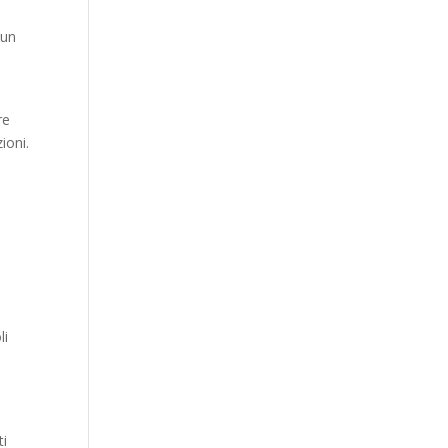
 un
re
ioni.
li
ti