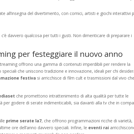
 all’insegna del divertimento, con comici, artisti e giochi interattivi 
’è davvero qualcosa per tutti i gusti. Non dimenticare di preparare i
eaming per festeggiare il nuovo anno
i streaming offrono una gamma di contenuti imperdibili per rendere la
peciali che uniscono tradizione e innovazione, ideali per chi desider
mazione festiva
si arricchisce di film cult e trasmissioni dal vivo ch
ediaset
che promettono intrattenimento di alta qualità per tutte le
 per godere di serate indimenticabili, sia davanti alla tv che in comp
alle
prime serate la7
, che offrono programmazioni ricche di varietà,
ltime ore dell’anno davvero speciali. Infine, le
eventi rai
arricchiscon