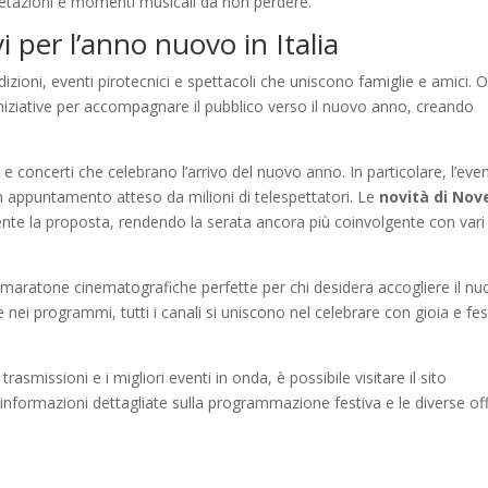
pretazioni e momenti musicali da non perdere.
vi per l’anno nuovo in Italia
adizioni, eventi pirotecnici e spettacoli che uniscono famiglie e amici. 
 iniziative per accompagnare il pubblico verso il nuovo anno, creando
o e concerti che celebrano l’arrivo del nuovo anno. In particolare, l’eve
 appuntamento atteso da milioni di telespettatori. Le
novità di Nov
nte la proposta, rendendo la serata ancora più coinvolgente con vari
maratone cinematografiche perfette per chi desidera accogliere il n
nei programmi, tutti i canali si uniscono nel celebrare con gioia e fe
asmissioni e i migliori eventi in onda, è possibile visitare il sito
informazioni dettagliate sulla programmazione festiva e le diverse of