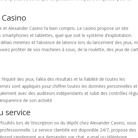
 Casino
 et Alexander Casino l’a bien compris. Le casino propose un site
s smartphones et tablettes, quel que soit le système d’exploitation.
s délais minimes et l’absence de latence lors du lancement des jeux,
ouvez profiter de vos machines à sous, de la roulette, des jeux de car
équité des jeux, l’aléa des résultats et la fiabilité de toutes les
dernes sont appliqués pour chiffrer toutes les données personnelles et
galement avec des auditeurs indépendants et subit des contrôles régul
ansparence de son activité.
u service
ficultés lors de l’inscription ou du dépôt chez Alexander Casino, vous
rofessionnelle. Le service clientèle est disponible 24/7, propose des
et répond rapidement aux demandes par chat, e-mail ou téléphone.