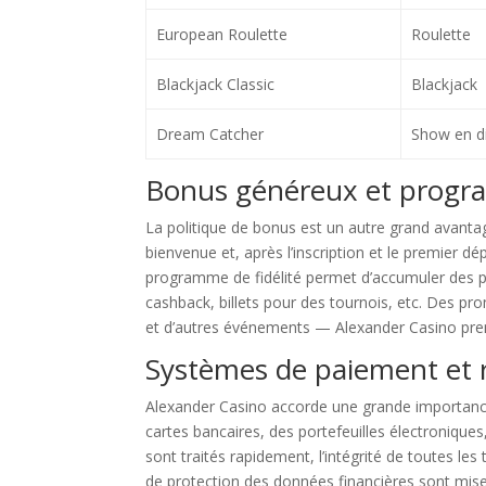
European Roulette
Roulette
Blackjack Classic
Blackjack
Dream Catcher
Show en di
Bonus généreux et progra
La politique de bonus est un autre grand avant
bienvenue et, après l’inscription et le premier d
programme de fidélité permet d’accumuler des po
cashback, billets pour des tournois, etc. Des pr
et d’autres événements — Alexander Casino prend
Systèmes de paiement et r
Alexander Casino accorde une grande importance à
cartes bancaires, des portefeuilles électroniqu
sont traités rapidement, l’intégrité de toutes l
de protection des données financières sont mises