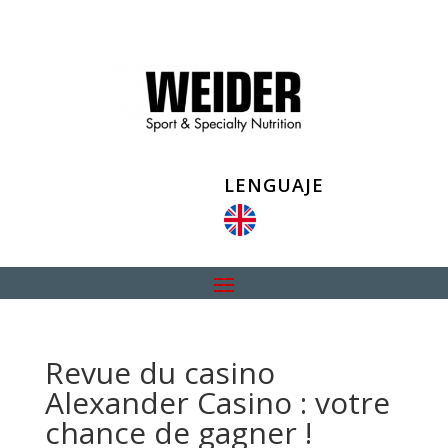
LENGUAJE
Revue du casino
Alexander Casino : votre
chance de gagner !