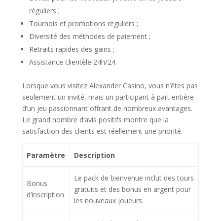
réguliers ;
Tournois et promotions réguliers ;
Diversité des méthodes de paiement ;
Retraits rapides des gains ;
Assistance clientèle 24h/24.
Lorsque vous visitez Alexander Casino, vous n’êtes pas
seulement un invité, mais un participant à part entière
d’un jeu passionnant offrant de nombreux avantages.
Le grand nombre d’avis positifs montre que la
satisfaction des clients est réellement une priorité.
Paramètre
Description
Le pack de bienvenue inclut des tours
Bonus
gratuits et des bonus en argent pour
d’inscription
les nouveaux joueurs.