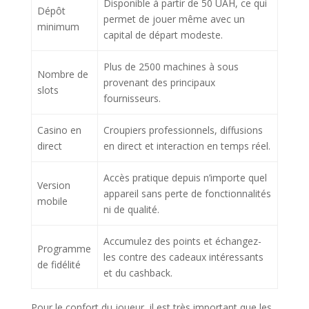
Disponible à partir de 50 UAH, ce qui
Dépôt
permet de jouer même avec un
minimum
capital de départ modeste.
Plus de 2500 machines à sous
Nombre de
provenant des principaux
slots
fournisseurs.
Casino en
Croupiers professionnels, diffusions
direct
en direct et interaction en temps réel.
Accès pratique depuis n’importe quel
Version
appareil sans perte de fonctionnalités
mobile
ni de qualité.
Accumulez des points et échangez-
Programme
les contre des cadeaux intéressants
de fidélité
et du cashback.
Pour le confort du joueur, il est très important que les