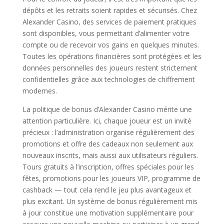
dépôts et les retraits soient rapides et sécurisés. Chez
Alexander Casino, des services de paiement pratiques
sont disponibles, vous permettant d’alimenter votre
compte ou de recevoir vos gains en quelques minutes.
Toutes les opérations financières sont protégées et les
données personnelles des joueurs restent strictement
confidentielles grâce aux technologies de chiffrement
modernes.
La politique de bonus d’Alexander Casino mérite une
attention particulière. Ici, chaque joueur est un invité
précieux : l’administration organise régulièrement des
promotions et offre des cadeaux non seulement aux
nouveaux inscrits, mais aussi aux utilisateurs réguliers.
Tours gratuits à l’inscription, offres spéciales pour les
fêtes, promotions pour les joueurs VIP, programme de
cashback — tout cela rend le jeu plus avantageux et
plus excitant. Un système de bonus régulièrement mis
à jour constitue une motivation supplémentaire pour