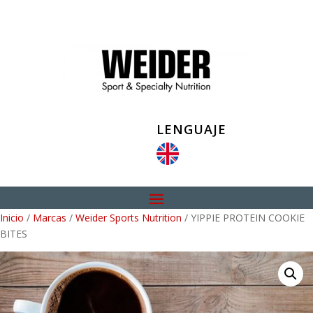
LENGUAJE
Inicio
/
Marcas
/
Weider Sports Nutrition
/ YIPPIE PROTEIN COOKIE
BITES