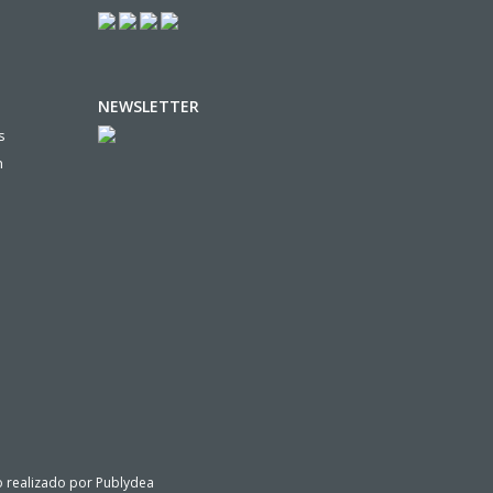
NEWSLETTER
s
n
io realizado por
Publydea