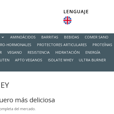
LENGUAJE
AMINOÁCIDOS
BARRITAS
BEBIDAS
COMER SANO
PRO-HORMONALES
PROTECTORES ARTICULARES
PROTEÍNAS
R
VEGANO
RESISTENCIA
HIDRATACIÓN
ENERGÍA
LUTEN
APTO VEGANOS
ISOLATE WHEY
ULTRA BURNER
EY
uero más deliciosa
completa del mercado.