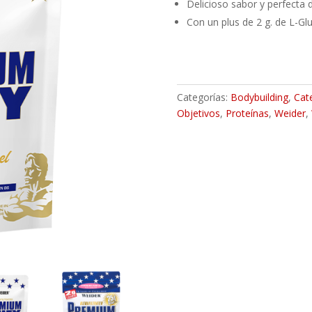
Delicioso sabor y perfecta d
Con un plus de 2 g. de L-G
Categorías:
Bodybuilding
,
Cat
Objetivos
,
Proteínas
,
Weider
,