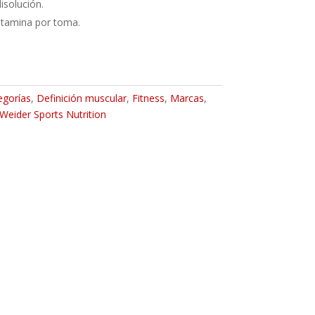
isolución.
lutamina por toma.
egorías
,
Definición muscular
,
Fitness
,
Marcas
,
Weider Sports Nutrition