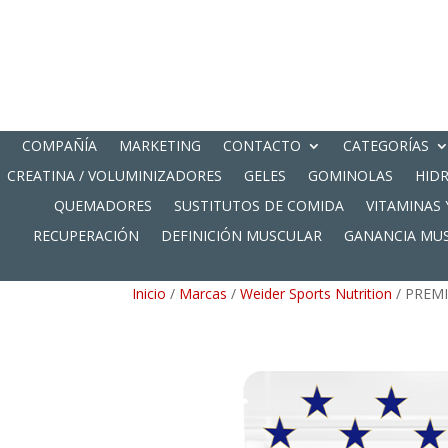
COMPAÑÍA
MARKETING
CONTACTO
CATEGORÍAS
CREATINA / VOLUMINIZADORES
GELES
GOMINOLAS
HID
QUEMADORES
SUSTITUTOS DE COMIDA
VITAMINAS 
RECUPERACIÓN
DEFINICIÓN MUSCULAR
GANANCIA MU
Inicio
/
Marcas
/
Weider Sports Nutrition
/ PREM