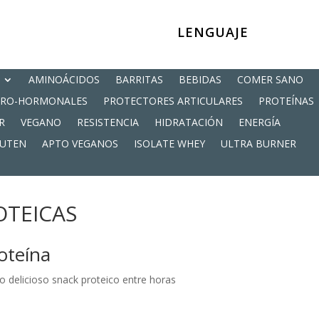
LENGUAJE
AMINOÁCIDOS
BARRITAS
BEBIDAS
COMER SANO
PRO-HORMONALES
PROTECTORES ARTICULARES
PROTEÍNAS
R
VEGANO
RESISTENCIA
HIDRATACIÓN
ENERGÍA
LUTEN
APTO VEGANOS
ISOLATE WHEY
ULTRA BURNER
OTEICAS
oteína
 delicioso snack proteico entre horas