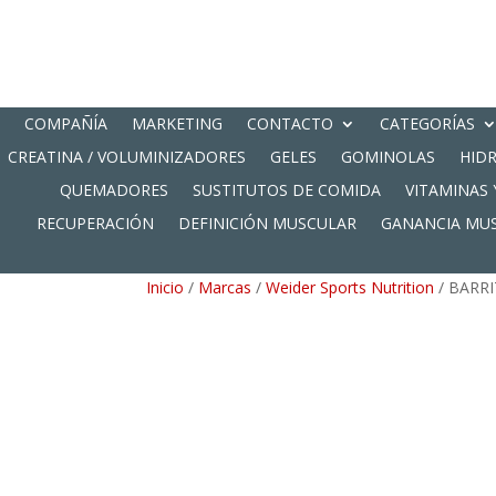
COMPAÑÍA
MARKETING
CONTACTO
CATEGORÍAS
CREATINA / VOLUMINIZADORES
GELES
GOMINOLAS
HID
QUEMADORES
SUSTITUTOS DE COMIDA
VITAMINAS 
RECUPERACIÓN
DEFINICIÓN MUSCULAR
GANANCIA MU
Inicio
/
Marcas
/
Weider Sports Nutrition
/ BARRI