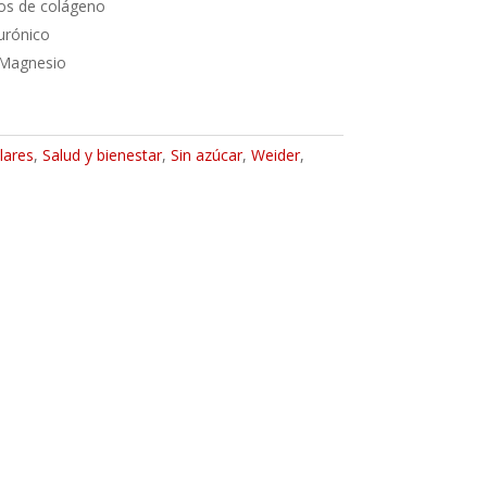
os de colágeno
urónico
 Magnesio
lares
,
Salud y bienestar
,
Sin azúcar
,
Weider
,