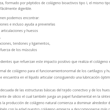
za, formado por péptidos de colágeno bioactivos tipo I, el mismo ti
fácilmente digerible.
tienen podemos encontrar:
iones e incluso ayuda a prevenirlas
s articulaciones y huesos
,
laciones, tendones y ligamentos,
a fuerza de los músculos
ientes que refuerzan este impacto positivo que realiza el colágeno e
ormal de colágeno para el funcionamientonormal de los cartílagos y h
se encuentra en el líquido articular consiguiendo una lubricación ópti
adecuada de las estructuras básicas del tejido conectivo y de los hues
ente de silicio el cual también juega un papel fundamental en la síntes
ás la producción de colágeno natural comienza a disminuir alrededor 
ambién con la edad nuestro colágeno empieza a descomponerse más 