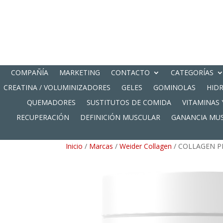
COMPAÑÍA
MARKETING
CONTACTO
CATEGORÍAS
CREATINA / VOLUMINIZADORES
GELES
GOMINOLAS
HID
QUEMADORES
SUSTITUTOS DE COMIDA
VITAMINAS 
RECUPERACIÓN
DEFINICIÓN MUSCULAR
GANANCIA MU
Inicio
/
Marcas
/
Weider Collagen
/ COLLAGEN P