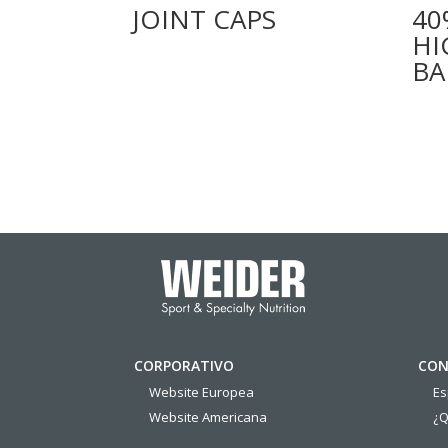
JOINT CAPS
40
HI
BA
CORPORATIVO
CON
Website Europea
E
Website Americana
¿Q