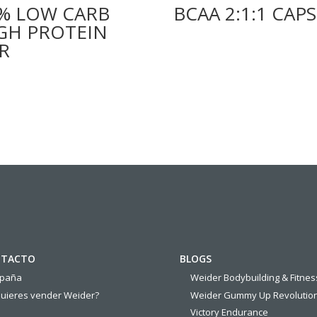
% LOW CARB
BCAA 2:1:1 CAPS
GH PROTEIN
R
TACTO
BLOGS
spaña
Weider Bodybuilding & Fitnes
uieres vender Weider?
Weider Gummy Up Revolutio
Victory Endurance