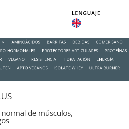
LENGUAJE
AMINOÁCIDOS
BARRITAS
BEBIDAS
COMER SANO
PRO-HORMONALES
PROTECTORES ARTICULARES
PROTEÍNAS
R
VEGANO
RESISTENCIA
HIDRATACIÓN
ENERGÍA
LUTEN
APTO VEGANOS
ISOLATE WHEY
ULTRA BURNER
LUS
d normal de músculos,
gos