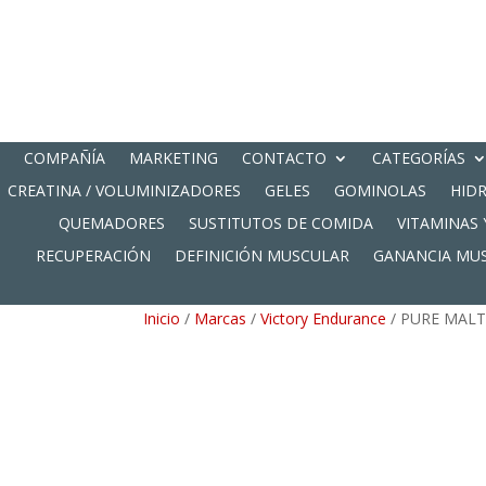
COMPAÑÍA
MARKETING
CONTACTO
CATEGORÍAS
CREATINA / VOLUMINIZADORES
GELES
GOMINOLAS
HID
QUEMADORES
SUSTITUTOS DE COMIDA
VITAMINAS 
RECUPERACIÓN
DEFINICIÓN MUSCULAR
GANANCIA MU
Inicio
/
Marcas
/
Victory Endurance
/ PURE MAL