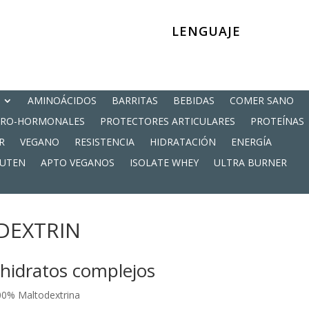
LENGUAJE
AMINOÁCIDOS
BARRITAS
BEBIDAS
COMER SANO
PRO-HORMONALES
PROTECTORES ARTICULARES
PROTEÍNAS
R
VEGANO
RESISTENCIA
HIDRATACIÓN
ENERGÍA
LUTEN
APTO VEGANOS
ISOLATE WHEY
ULTRA BURNER
DEXTRIN
hidratos complejos
00% Maltodextrina