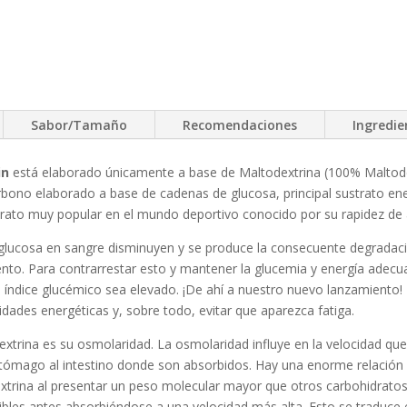
Sabor/Tamaño
Recomendaciones
Ingredie
in
está elaborado únicamente a base de Maltodextrina (100% Maltodext
rbono elaborado a base de cadenas de glucosa, principal sustrato ene
hidrato muy popular en el mundo deportivo conocido por su rapidez de 
e glucosa en sangre disminuyen y se produce la consecuente degradaci
o. Para contrarrestar esto y mantener la glucemia y energía adecuad
 índice glucémico sea elevado. ¡De ahí a nuestro nuevo lanzamiento!
ades energéticas y, sobre todo, evitar que aparezca fatiga.
extrina es su osmolaridad. La osmolaridad influye en la velocidad que
estómago al intestino donde son absorbidos. Hay una enorme relación 
trina al presentar un peso molecular mayor que otros carbohidratos 
ibles antes absorbiéndose a una velocidad más alta. Esto se traduce 