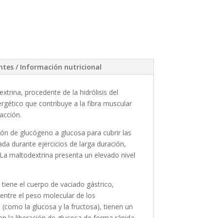
ntes / Información nutricional
rina, procedente de la hidrólisis del
rgético que contribuye a la fibra muscular
acción.
ón de glucógeno a glucosa para cubrir las
a durante ejercicios de larga duración,
 La maltodextrina presenta un elevado nivel
 tiene el cuerpo de vaciado gástrico,
entre el peso molecular de los
(como la glucosa y la fructosa), tienen un
en la liberación de glucosa de forma rápida