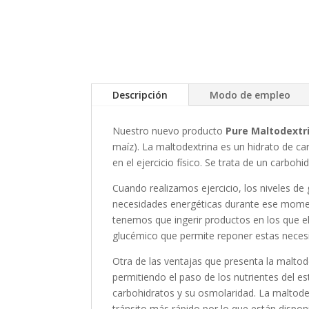
Descripción
Modo de empleo
Nuestro nuevo producto
Pure Maltodextr
maíz). La maltodextrina es un hidrato de ca
en el ejercicio físico. Se trata de un carbo
Cuando realizamos ejercicio, los niveles d
necesidades energéticas durante ese moment
tenemos que ingerir productos en los que el
glucémico que permite reponer estas necesid
Otra de las ventajas que presenta la maltod
permitiendo el paso de los nutrientes del 
carbohidratos y su osmolaridad. La maltodex
tránsito más rápido por lo que están dispon