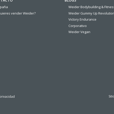
TACTO
BLOGS
spaña
Weider Bodybuilding & Fitnes
uieres vender Weider?
Weider Gummy Up Revolutio
Victory Endurance
Corporativo
Weider Vegan
Sit
 privacidad