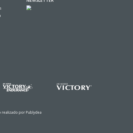
NEWSLETTER
s
n
io realizado por
Publydea