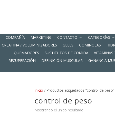
COMPAÑÍA
MARKETING
CONTACTO
CATEGORÍAS
CREATINA / VOLUMINIZADORES
GELES
GOMINOLAS
HID
QUEMADORES
SUSTITUTOS DE COMIDA
VITAMINAS 
RECUPERACIÓN
DEFINICIÓN MUSCULAR
GANANCIA MU
Inicio
/ Productos etiquetados “control de peso”
control de peso
Mostrando el único resultado