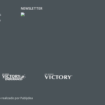
NEWSLETTER
s
n
io realizado por
Publydea