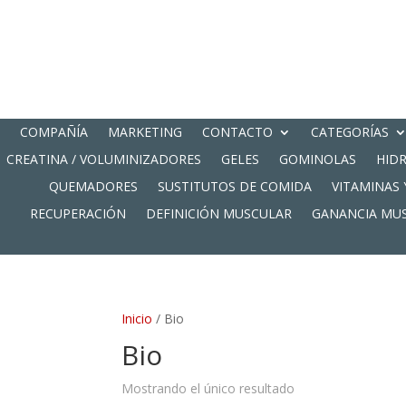
COMPAÑÍA
MARKETING
CONTACTO
CATEGORÍAS
CREATINA / VOLUMINIZADORES
GELES
GOMINOLAS
HID
QUEMADORES
SUSTITUTOS DE COMIDA
VITAMINAS 
RECUPERACIÓN
DEFINICIÓN MUSCULAR
GANANCIA MU
Inicio
/ Bio
Bio
Mostrando el único resultado