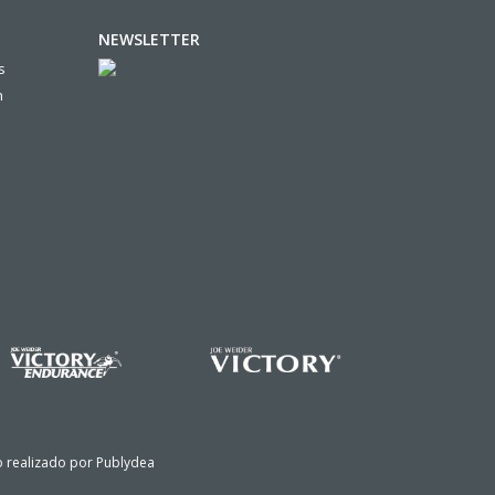
NEWSLETTER
s
n
io realizado por
Publydea