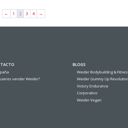
←
1
2
3
4
→
TACTO
BLOGS
spaña
Weider Bodybuilding & Fitnes
uieres vender Weider?
Weider Gummy Up Revolutio
Victory Endurance
Corporativo
Weider Vegan