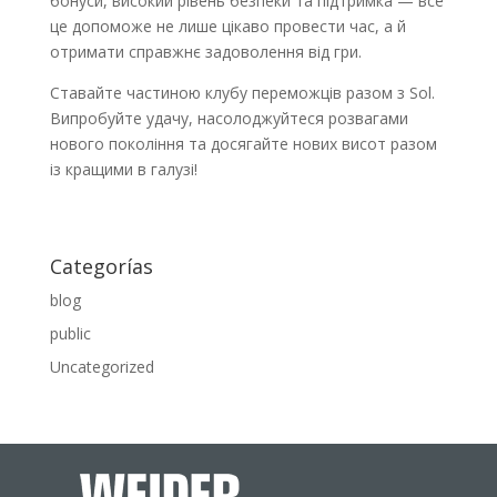
бонуси, високий рівень безпеки та підтримка — все
це допоможе не лише цікаво провести час, а й
отримати справжнє задоволення від гри.
Ставайте частиною клубу переможців разом з Sol.
Випробуйте удачу, насолоджуйтеся розвагами
нового покоління та досягайте нових висот разом
із кращими в галузі!
Categorías
blog
public
Uncategorized