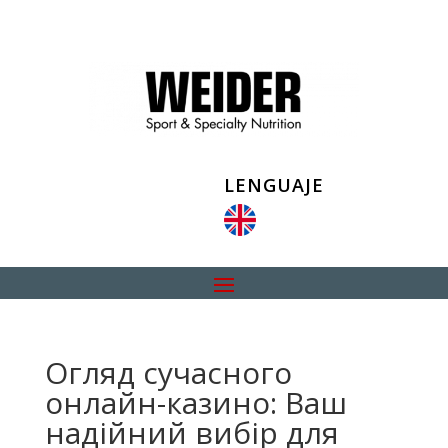
LENGUAJE
Огляд сучасного
онлайн-казино: Ваш
надійний вибір для