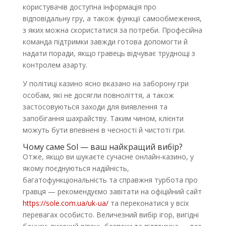
користувачів доступна інформація про
відповідальну гру, а також функції самообмеження,
з яких можна скористатися за потреби. Професійна
команда підтримки завжди готова допомогти й
надати поради, якщо гравець відчуває труднощі з
контролем азарту.
У політиці казино ясно вказано на заборону гри
особам, які не досягли повноліття, а також
застосовуються заходи для виявлення та
запобігання шахрайству. Таким чином, клієнти
можуть бути впевнені в чесності й чистоті гри.
Чому саме Sol — ваш найкращий вибір?
Отже, якщо ви шукаєте сучасне онлайн-казино, у
якому поєднуються надійність,
багатофункціональність та справжня турбота про
гравця — рекомендуємо завітати на офіційний сайт
https://sole.com.ua/uk-ua/
та переконатися у всіх
перевагах особисто. Величезний вибір ігор, вигідні