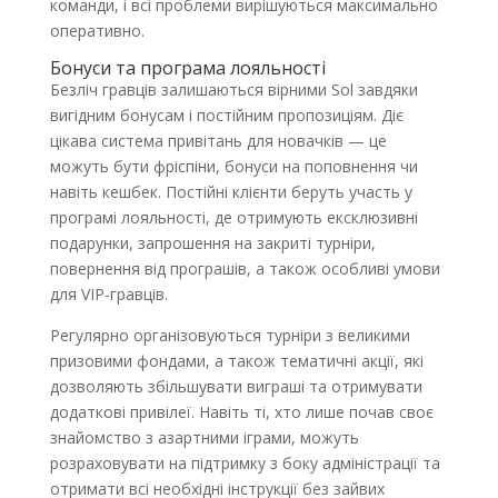
команди, і всі проблеми вирішуються максимально
оперативно.
Бонуси та програма лояльності
Безліч гравців залишаються вірними Sol завдяки
вигідним бонусам і постійним пропозиціям. Діє
цікава система привітань для новачків — це
можуть бути фріспіни, бонуси на поповнення чи
навіть кешбек. Постійні клієнти беруть участь у
програмі лояльності, де отримують ексклюзивні
подарунки, запрошення на закриті турніри,
повернення від програшів, а також особливі умови
для VIP-гравців.
Регулярно організовуються турніри з великими
призовими фондами, а також тематичні акції, які
дозволяють збільшувати виграші та отримувати
додаткові привілеї. Навіть ті, хто лише почав своє
знайомство з азартними іграми, можуть
розраховувати на підтримку з боку адміністрації та
отримати всі необхідні інструкції без зайвих