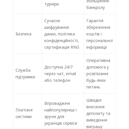
збільшення
турніри
банкролу
Сучасне
Гарантія
шифрування
збереження
Безпека
даних, політика
коштів і
конфіденційності,
персональної
сертифікація RNG
інформації
Оперативна
Доступна 24/7
допомога у
Служба
через чат, email
розв’язанні
підтримки
або телефон
будь-яких
питань
Швидке
Впроваджені
внесення
Платіжні
найпопулярніші і
депозиту та
системи
зручні для
виведення
українців сервіси
виграшу