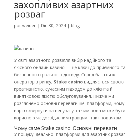
захопливих азартних
розваг
por
weider
|
Dic 30, 2024
|
blog
У світі азартного дозвілля вибір надійного та
якісного онлайн-казино — це ключ до приємного та
безпечного грального досвіду. Серед багатьох
операторів ринку,
Stake casino
виділяється своєю
креативністю, сучасним підходом до клієнта й
винятковою якістю обслуговування. Нижче ми
розглянемо основні переваги цієї платформи, чому
варто звернути на неї увагу та чим вона може бути
корисною як досвідченим гравцям, так і новачкам.
Чому саме Stake casino: Основні переваги
У пошуку ідеальної платформи для азартних розваг