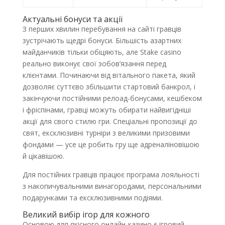
Актуальні бонуси та акції
З перших хвилин перебування на сайті гравців
зустрічають щедрі бонуси. Більшість азартних
майданчиків тільки обіцяють, але Stake casino
реально виконує свої зобов’язання перед
клієнтами. Починаючи від вітального пакета, який
дозволяє суттєво збільшити стартовий банкрол, і
закінчуючи постійними релоад-бонусами, кешбеком
і фріспінами, гравці можуть обирати найвигідніші
акції для свого стилю гри. Спеціальні пропозиції до
свят, ексклюзивні турніри з великими призовими
фондами — усе це робить гру ще адреналіновішою
й цікавішою.
Для постійних гравців працює програма лояльності
з накопичувальними винагородами, персональними
подарунками та ексклюзивними подіями.
Великий вибір ігор для кожного
Основою для якісного онлайн-казино є ігровий