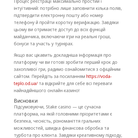
Процес реєстрації максимально простий і
інтуїтивний: потрібно лише заповнити кілька полів,
підтвердити електронну пошту або номер
телефону й пройти коротку верифікацію. Завдяки
цьому ви отримаєте доступ до всіх функцій
майданчика, включаючи ігри на реальні гроші,
бонуси та участь у турнірах.
Якщо вас цікавить докладніша інформація про
платформу чи ви готові зробити перший крок до
захопливої гри, радимо ознайомитися з офіційним
сайтом. Перейдіть за посиланням
https://voda-
teplo.od.ua/
та відкрийте для себе всі переваги
найнадійнішого онлайн-казино!
Висновки
Підсумовуючи, Stake casino — це сучасна
платформа, на якій головними пріоритетами є
безпека, чесність, різноманіття гральних
можливостей, швидка фінансова обробка та
турбота про клієнта. Завдяки креативному підходу,