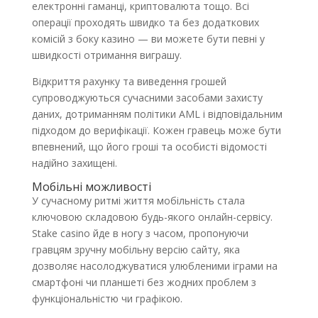
електронні гаманці, криптовалюта тощо. Всі
операції проходять швидко та без додаткових
комісій з боку казино — ви можете бути певні у
швидкості отримання виграшу.
Відкриття рахунку та виведення грошей
супроводжуються сучасними засобами захисту
даних, дотриманням політики AML і відповідальним
підходом до верифікації. Кожен гравець може бути
впевнений, що його гроші та особисті відомості
надійно захищені.
Мобільні можливості
У сучасному ритмі життя мобільність стала
ключовою складовою будь-якого онлайн-сервісу.
Stake casino йде в ногу з часом, пропонуючи
гравцям зручну мобільну версію сайту, яка
дозволяє насолоджуватися улюбленими іграми на
смартфоні чи планшеті без жодних проблем з
функціональністю чи графікою.