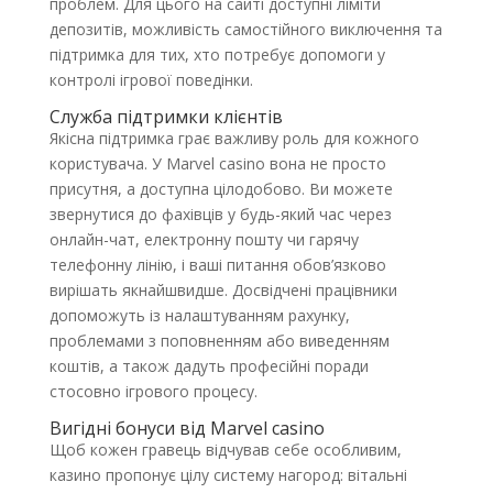
проблем. Для цього на сайті доступні ліміти
депозитів, можливість самостійного виключення та
підтримка для тих, хто потребує допомоги у
контролі ігрової поведінки.
Служба підтримки клієнтів
Якісна підтримка грає важливу роль для кожного
користувача. У Marvel casino вона не просто
присутня, а доступна цілодобово. Ви можете
звернутися до фахівців у будь-який час через
онлайн-чат, електронну пошту чи гарячу
телефонну лінію, і ваші питання обов’язково
вирішать якнайшвидше. Досвідчені працівники
допоможуть із налаштуванням рахунку,
проблемами з поповненням або виведенням
коштів, а також дадуть професійні поради
стосовно ігрового процесу.
Вигідні бонуси від Marvel casino
Щоб кожен гравець відчував себе особливим,
казино пропонує цілу систему нагород: вітальні