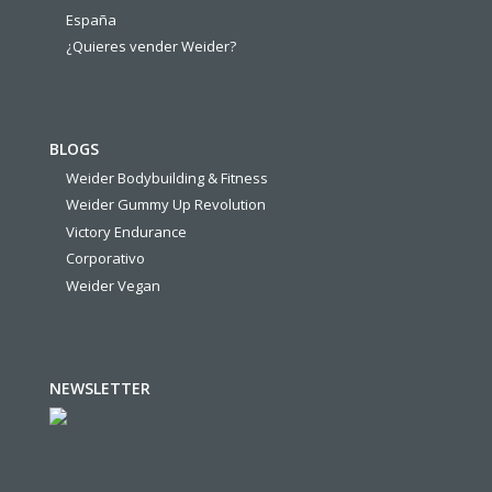
España
¿Quieres vender Weider?
BLOGS
Weider Bodybuilding & Fitness
Weider Gummy Up Revolution
Victory Endurance
Corporativo
Weider Vegan
NEWSLETTER