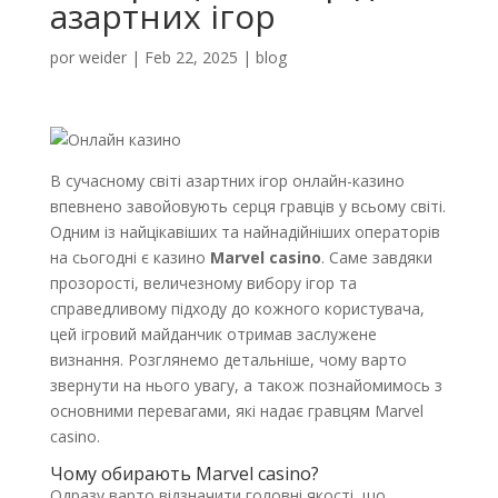
азартних ігор
por
weider
|
Feb 22, 2025
|
blog
В сучасному світі азартних ігор онлайн-казино
впевнено завойовують серця гравців у всьому світі.
Одним із найцікавіших та найнадійніших операторів
на сьогодні є казино
Marvel casino
. Саме завдяки
прозорості, величезному вибору ігор та
справедливому підходу до кожного користувача,
цей ігровий майданчик отримав заслужене
визнання. Розглянемо детальніше, чому варто
звернути на нього увагу, а також познайомимось з
основними перевагами, які надає гравцям Marvel
casino.
Чому обирають Marvel casino?
Одразу варто відзначити головні якості, що