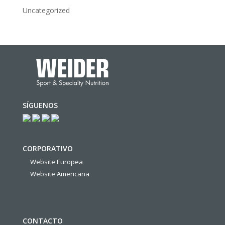
Uncategorized
SÍGUENOS
CORPORATIVO
Website Europea
Website Americana
CONTACTO