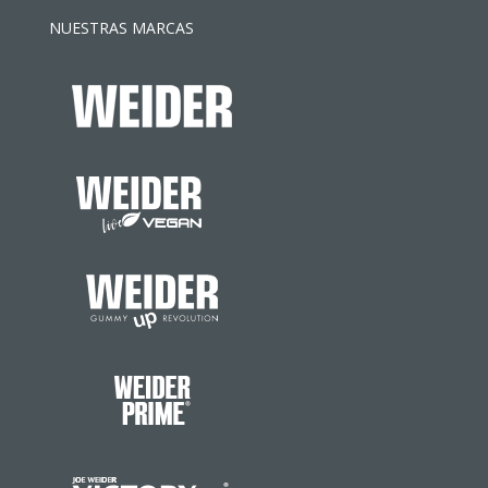
NUESTRAS MARCAS