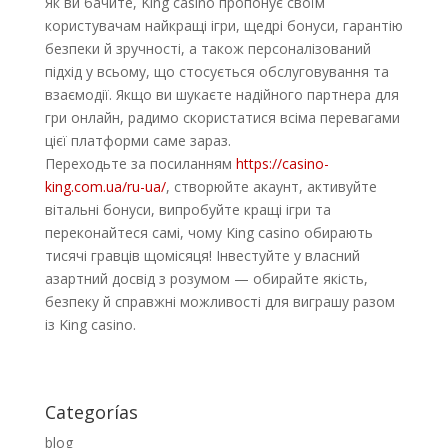
Як ви бачите, King casino пропонує своїм
користувачам найкращі ігри, щедрі бонуси, гарантію
безпеки й зручності, а також персоналізований
підхід у всьому, що стосується обслуговування та
взаємодії. Якщо ви шукаєте надійного партнера для
гри онлайн, радимо скористатися всіма перевагами
цієї платформи саме зараз.
Переходьте за посиланням
https://casino-
king.com.ua/ru-ua/
, створюйте акаунт, активуйте
вітальні бонуси, випробуйте кращі ігри та
переконайтеся самі, чому King casino обирають
тисячі гравців щомісяця! Інвестуйте у власний
азартний досвід з розумом — обирайте якість,
безпеку й справжні можливості для виграшу разом
із King casino.
Categorías
blog