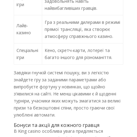
задовольнять навіть
ігри
найвибагливіших гравців.
Гра з реальними дилерами в режимі
Лайв-
прямої трансляції, яка створює
казино
атмосферу справжнього казино.
Спеціальні
Кено, скретч-карти, лотереї та
ігри
багато іншого для різноманіття.
Завдяки гнучкій системі пошуку, ви з легкістю
знайдете гру за заданими параметрами або
випробуєте фортуну у новинках, що щойно
з’явилися на сайті. Не менш цікавими є й щоденні
турніри, учасники яких можуть змагатися за великі
призи та безкоштовні спіни, просто граючи свої
улюблені автомати.
Бонуси та акції для кожного гравця
В King casino особлива увага приділяється