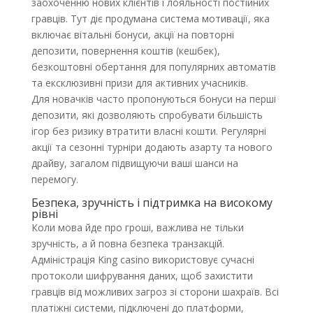
заохоченню нових клієнтів і лояльності постійних
гравців. Тут діє продумана система мотивації, яка
включає вітальні бонуси, акції на повторні
депозити, повернення коштів (кешбек),
безкоштовні обертання для популярних автоматів
та ексклюзивні призи для активних учасників.
Для новачків часто пропонуються бонуси на перші
депозити, які дозволяють спробувати більшість
ігор без ризику втратити власні кошти. Регулярні
акції та сезонні турніри додають азарту та нового
драйву, загалом підвищуючи ваші шанси на
перемогу.
Безпека, зручність і підтримка на високому
рівні
Коли мова йде про гроші, важлива не тільки
зручність, а й повна безпека транзакцій.
Адміністрація King casino використовує сучасні
протоколи шифрування даних, щоб захистити
гравців від можливих загроз зі сторони шахраїв. Всі
платіжні системи, підключені до платформи,