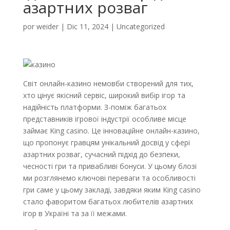
азартних розваг
por
weider
|
Dic 11, 2024
|
Uncategorized
Світ онлайн-казино немовби створений для тих,
хто цінує якісний сервіс, широкий вибір ігор та
надійність платформи. З-поміж багатьох
представників ігрової індустрії особливе місце
займає King casino. Це інноваційне онлайн-казино,
що пропонує гравцям унікальний досвід у сфері
азартних розваг, сучасний підхід до безпеки,
чесності гри та привабливі бонуси. У цьому блозі
ми розглянемо ключові переваги та особливості
гри саме у цьому закладі, завдяки яким King casino
стало фаворитом багатьох любителів азартних
ігор в Україні та за її межами.