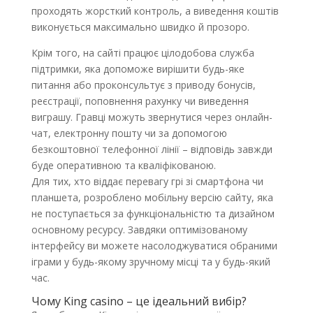
проходять жорсткий контроль, а виведення коштів
виконується максимально швидко й прозоро.
Крім того, на сайті працює цілодобова служба
підтримки, яка допоможе вирішити будь-яке
питання або проконсультує з приводу бонусів,
реєстрації, поповнення рахунку чи виведення
виграшу. Гравці можуть звернутися через онлайн-
чат, електронну пошту чи за допомогою
безкоштовної телефонної лінії – відповідь завжди
буде оперативною та кваліфікованою.
Для тих, хто віддає перевагу грі зі смартфона чи
планшета, розроблено мобільну версію сайту, яка
не поступається за функціональністю та дизайном
основному ресурсу. Завдяки оптимізованому
інтерфейсу ви можете насолоджуватися обраними
іграми у будь-якому зручному місці та у будь-який
час.
Чому King casino – це ідеальний вибір?