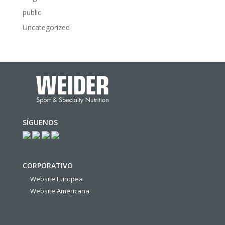
public
Uncategorized
SÍGUENOS
CORPORATIVO
Website Europea
Website Americana