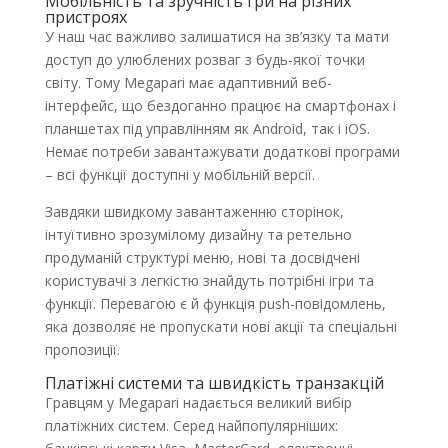
Мобільність та зручність гри на різних
пристроях
У наш час важливо залишатися на зв’язку та мати
доступ до улюблених розваг з будь-якої точки
світу. Тому Megapari має адаптивний веб-
інтерфейс, що бездоганно працює на смартфонах і
планшетах під управлінням як Android, так і iOS.
Немає потреби завантажувати додаткові програми
– всі функції доступні у мобільній версії.
Завдяки швидкому завантаженню сторінок,
інтуїтивно зрозумілому дизайну та ретельно
продуманій структурі меню, нові та досвідчені
користувачі з легкістю знайдуть потрібні ігри та
функції. Перевагою є й функція push-повідомлень,
яка дозволяє не пропускати нові акції та спеціальні
пропозиції.
Платіжні системи та швидкість транзакцій
Гравцям у Megapari надається великий вибір
платіжних систем. Серед найпопулярніших: