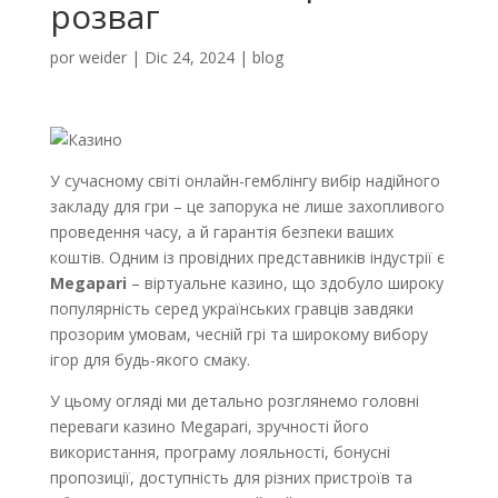
розваг
por
weider
|
Dic 24, 2024
|
blog
У сучасному світі онлайн-гемблінгу вибір надійного
закладу для гри – це запорука не лише захопливого
проведення часу, а й гарантія безпеки ваших
коштів. Одним із провідних представників індустрії є
Megapari
– віртуальне казино, що здобуло широку
популярність серед українських гравців завдяки
прозорим умовам, чесній грі та широкому вибору
ігор для будь-якого смаку.
У цьому огляді ми детально розглянемо головні
переваги казино Megapari, зручності його
використання, програму лояльності, бонусні
пропозиції, доступність для різних пристроїв та