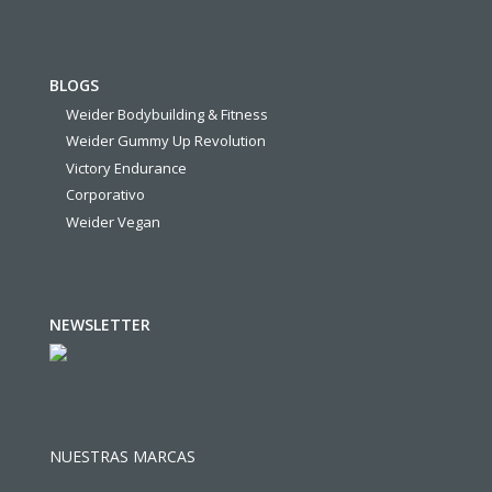
BLOGS
Weider Bodybuilding & Fitness
Weider Gummy Up Revolution
Victory Endurance
Corporativo
Weider Vegan
NEWSLETTER
NUESTRAS MARCAS