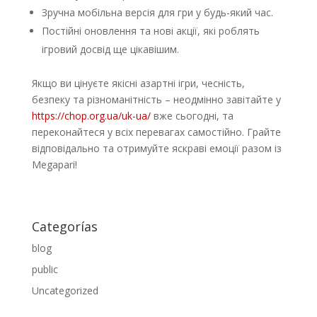
Зручна мобільна версія для гри у будь-який час.
Постійні оновлення та нові акції, які роблять
ігровий досвід ще цікавішим.
Якщо ви цінуєте якісні азартні ігри, чесність,
безпеку та різноманітність – неодмінно завітайте у
https://chop.org.ua/uk-ua/
вже сьогодні, та
переконайтеся у всіх перевагах самостійно. Грайте
відповідально та отримуйте яскраві емоції разом із
Megapari!
Categorías
blog
public
Uncategorized