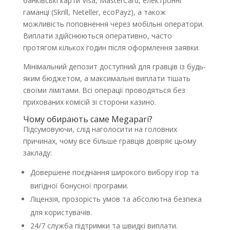
банківські карти Visa, MasterCard, електронні
гаманці (Skrill, Neteller, ecoPayz), а також
можливість поповнення через мобільні оператори.
Виплати здійснюються оперативно, часто
протягом кількох годин після оформлення заявки.
Мінімальний депозит доступний для гравців із будь-
яким бюджетом, а максимальні виплати тішать
своїми лімітами. Всі операції проводяться без
прихованих комісій зі сторони казино.
Чому обирають саме Megapari?
Підсумовуючи, слід наголосити на головних
причинах, чому все більше гравців довіряє цьому
закладу:
Довершене поєднання широкого вибору ігор та
вигідної бонусної програми.
Ліцензія, прозорість умов та абсолютна безпека
для користувачів.
24/7 служба підтримки та швидкі виплати.