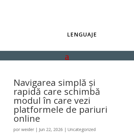
LENGUAJE
Navigarea simplă și
rapidă care schimbă
modul în care vezi
platformele de pariuri
online
por
weider
|
Jun 22, 2026
|
Uncategorized