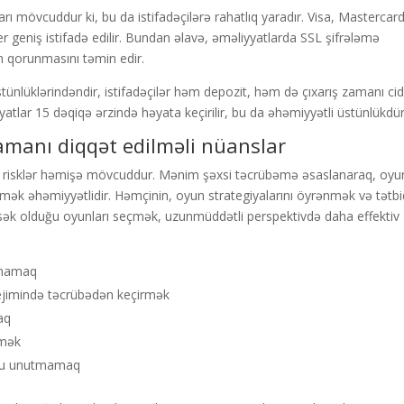
ı mövcuddur ki, bu da istifadəçilərə rahatlıq yaradır. Visa, Mastercard
ler geniş istifadə edilir. Bundan əlavə, əməliyyatlarda SSL şifrələmə
ın qorunmasını təmin edir.
üstünlüklərindəndir, istifadəçilər həm depozit, həm də çıxarış zamanı cid
yatlar 15 dəqiqə ərzində həyata keçirilir, bu da əhəmiyyətli üstünlükdür
amanı diqqət edilməli nüanslar
i risklər həmişə mövcuddur. Mənim şəxsi təcrübəmə əsaslanaraq, oyu
ək əhəmiyyətlidir. Həmçinin, oyun strategiyalarını öyrənmək və tətbi
ksək olduğu oyunları seçmək, uzunmüddətli perspektivdə daha effektiv
şmamaq
 rejimində təcrübədən keçirmək
aq
tmək
unu unutmamaq