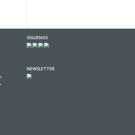
SÍGUENOS
NEWSLETTER
s
n