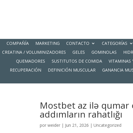
COMPAÑÍA
MARKETING
CONTACTO
CATEGORÍAS
CREATINA / VOLUMINIZADORES
GELES
GOMINOLAS
HID
QUEMADORES
SUSTITUTOS DE COMIDA
VITAMINAS 
RECUPERACIÓN
DEFINICIÓN MUSCULAR
GANANCIA MU
Mostbet az ilə qumar 
addımların rahatlığı
por
weider
|
Jun 21, 2026
|
Uncategorized