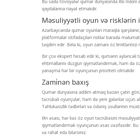
Bu sadə tövsiyələr qumar dünyasında itki riskini
qaydalarına riayət etməkdir.
Məsuliyyətli oyun və risklərin 
Azərbaycanda qumar oyunları maraqla qarşılanır,
platformalar istifadəçiləri risklər barədə məlu
təqdim edir. Belə ki, oyun zamanı öz limitlərini
Bir çox ekspert hesab edir ki, qumarın əyləncəli 
ehtimallarını düzgün qiymətləndirmək, həm də öz
yanaşma hər bir oyunçunun prioriteti olmalıdır.
Zami̇nən baxış
Qumar dünyasına addım atmaq bəzən çətin görünə 
təcrübəli oyunçular, həm də yeni gələnlər üçün əlve
Təhlükəsizlik tədbirləri və ödəniş üsullarının müxtə
Ən əsası, hər kəs öz oyun təcrübəsini məsuliyyətlə
qiymətləndirmək oyunçunun əsas vəzifəsidir. Bu
və rahat edə bilərsiniz.