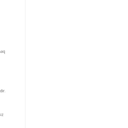
maq
dir.
iz