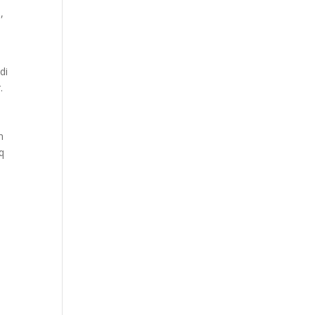
,
di
.
n
q