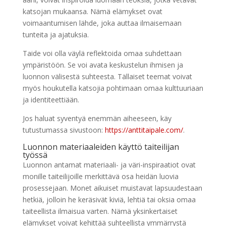
katsojan mukaansa. Nämä elämykset ovat
voimaantumisen lähde, joka auttaa ilmaisemaan
tunteita ja ajatuksia.
Taide voi olla väylä reflektoida omaa suhdettaan
ympäristöön. Se voi avata keskustelun ihmisen ja
luonnon välisestä suhteesta. Tällaiset teemat voivat
myös houkutella katsojia pohtimaan omaa kulttuuriaan
ja identiteettiään.
Jos haluat syventyä enemmän aiheeseen, käy
tutustumassa sivustoon:
https://anttitaipale.com/
.
Luonnon materiaaleiden käyttö taiteilijan
työssä
Luonnon antamat materiaali- ja väri-inspiraatiot ovat
monille taiteilijoille merkittävä osa heidän luovia
prosessejaan. Monet aikuiset muistavat lapsuudestaan
hetkiä, jolloin he keräsivät kiviä, lehtiä tai oksia omaa
taiteellista ilmaisua varten. Nämä yksinkertaiset
elämykset voivat kehittää suhteellista ymmärrystä