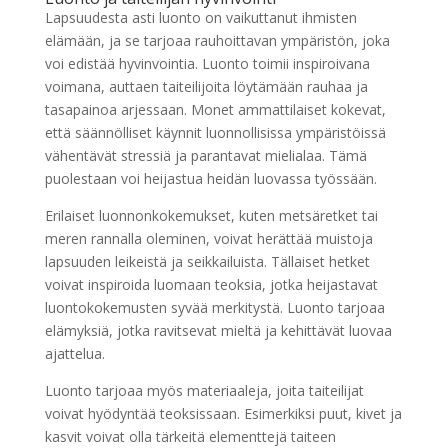
Lapsuudesta asti luonto on vaikuttanut ihmisten
elämään, ja se tarjoaa rauhoittavan ympäristön, joka
voi edistää hyvinvointia. Luonto toimii inspiroivana
voimana, auttaen taiteilijoita löytämään rauhaa ja
tasapainoa arjessaan. Monet ammattilaiset kokevat,
että säännölliset käynnit luonnollisissa ympäristöissä
vähentävät stressiä ja parantavat mielialaa. Tämä
puolestaan voi heijastua heidän luovassa työssään.
Erilaiset luonnonkokemukset, kuten metsäretket tai
meren rannalla oleminen, voivat herättää muistoja
lapsuuden leikeistä ja seikkailuista. Tällaiset hetket
voivat inspiroida luomaan teoksia, jotka heijastavat
luontokokemusten syvää merkitystä. Luonto tarjoaa
elämyksiä, jotka ravitsevat mieltä ja kehittävät luovaa
ajattelua.
Luonto tarjoaa myös materiaaleja, joita taiteilijat
voivat hyödyntää teoksissaan. Esimerkiksi puut, kivet ja
kasvit voivat olla tärkeitä elementtejä taiteen