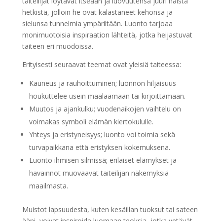
taiteilijat löytävät itseään ja luovuutensa juuri näistä
hetkistä, jolloin he ovat kalastaneet kehonsa ja
sielunsa tunnelmia ympäriltään. Luonto tarjoaa
monimuotoisia inspiraation lähteitä, jotka heijastuvat
taiteen eri muodoissa.
Erityisesti seuraavat teemat ovat yleisiä taiteessa:
Kauneus ja rauhoittuminen; luonnon hiljaisuus
houkuttelee usein maalaamaan tai kirjoittamaan.
Muutos ja ajankulku; vuodenaikojen vaihtelu on
voimakas symboli elämän kiertokululle.
Yhteys ja eristyneisyys; luonto voi toimia sekä
turvapaikkana että eristyksen kokemuksena.
Luonto ihmisen silmissä; erilaiset elämykset ja
havainnot muovaavat taiteilijan näkemyksiä
maailmasta.
Muistot lapsuudesta, kuten kesäillan tuoksut tai sateen
ääni, voivat inspiroida luomaan teoksia, jotka vetävät