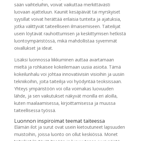
sään vaihteluihin, voivat vaikuttaa merkittävästi
luovaan ajatteluun. Kauniit kesäpäivät tai myrskyiset
syysillat voivat herättää erilaisia tunteita ja ajatuksia,
jotka välittyvät taiteelliseen ilmaisemiseen. Taiteilijat
usein löytävät rauhoittumisen ja keskittymisen hetkistä
luontoympäristössä, mikä mahdollistaa syvemmät
oivallukset ja ideat.
Lisäksi luonnossa liikkuminen auttaa avartamaan
mieltä ja rohkaisee kokeilemaan uusia asioita. Tämä
kokeilunhalu voi johtaa innovatiivisiin visioihin ja uusiin
tekniikoihin, joita taiteilija voi hyödyntää teoksissaan.
Yhteys ympäristöön voi olla voimakas luovuuden
lähde, ja sen vaikutukset näkyvät monilla eri aloilla,
kuten maalaamisessa, kirjoittamisessa ja muussa
taiteellisessa työssä.
Luonnon inspiroimat teemat taiteessa
Elämän ilot ja surut ovat usein kietoutuneet lapsuuden
muistoihin, joissa luonto on ollut keskiössä. Monet