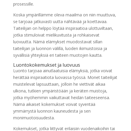
prosessille.
Koska ympärillämme oleva maailma on niin muuttuva,
se tarjoaa jatkuvasti uutta nähtävää ja koettavaa.
Taiteilijan on helppo löytää inspiraatioa ulottuviltaan,
jotka stimuloivat mielikuvitusta ja rohkaisevat
luovuutta. Nämä elämykset muodostavat sillan
taiteilijan ja luonnon välillä, luoden ikimuistoisia ja
syvällisiä yhteyksiä eri taiteen muotojen kautta.
Luontokokemukset ja luovuus
Luonto tarjoaa ainutlaatuisia elämyksiä, jotka voivat
herättää inspiraatiota luovassa työssä. Monet taiteilijat
muistelevat lapsuuttaan, jolloin he viettivät aikaa
ulkona, tutkien ympäristöään ja keräten muistoja,
jotka myöhemmin vaikuttavat heidän taiteeseensa.
Nämä aikaiset kokemukset voivat syventää
ymmärrystä luonnon kauneudesta ja sen
monimuotoisuudesta.
Kokemukset, jotka liittyvät erilaisiin vuodenaikoihin tai