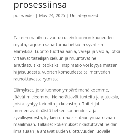
prosessiinsa
por
weider
|
May 24, 2025
|
Uncategorized
Taiteen maailma avautuu usein luonnon kauneuden
myötä, tarjoten sanattomia hetkiä ja syvällisiä
elämyksiä. Luonto tuottaa ääniä, värejä ja valoja, jotka
virtaavat taiteilijan sieluun ja muuntavat ne
ainutlaatuisiksi teoksiksi. Inspiraatio voi löytyä metsän
hiljaisuudesta, vuorten komeudesta tai meriveden
rauhoittavasta rytmistä.
Elämykset, joita luonnon ympäröimänä koemme,
jäävät mieleemme. Ne herättävät tunteita ja ajatuksia,
joista syntyy tarinoita ja kuvastoja. Taiteilijat
ammentavat näistä hetken kauneudesta ja
syvällisyydestä, kytkien omaa sisintään ympäröivään
maailmaan. Tällaiset kokemukset rikastuttavat heidän
ilmaisuaan ja antavat uuden ulottuvuuden luovalle