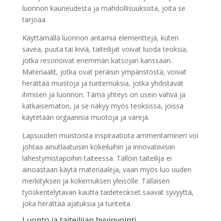
luonnon kauneudesta ja mahdollisuuksista, joita se
tarjoaa.
Käyttämällä luonnon antamia elementtejä, kuten
savea, puuta tai kiviä, taiteilijat voivat luoda teoksia,
jotka resonoivat enemmän katsojan kanssaan.
Materiaalit, jotka ovat peräisin ympäristöstä, voivat
herättää muistoja ja tuntemuksia, jotka yhdistävät
ihmisen ja luonnon. Tämä yhteys on usein vahva ja
katkaisematon, ja se näkyy myös teoksissa, joissa
käytetään orgaanisia muotoja ja värejä.
Lapsuuden muistoista inspiraatiota ammentaminen voi
johtaa ainutlaatuisiin kokeiluihin ja innovatiivisiin
lähestymistapoihin taiteessa. Tällöin taiteilija ei
ainoastaan käytä materiaaleja, vaan myös luo uuden
merkityksen ja kokemuksen yleisölle. Tällaisen
työskentelytavan kautta taideteokset saavat syvyyttä,
joka herättää ajatuksia ja tunteita.
Luonto ja taiteilijan hyvinvointi