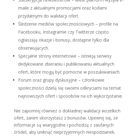
maile z aktualnymi promocjami oraz kodami
przydatnymi do walidacji ofert.
Śledzenie mediów społecznościowych – profile na
Facebooku, Instagramie czy Twitterze często
ogłaszają okazje i bonusy, dostępne tylko dla
obserwujących.
Specjalne strony internetowe – istnieją serwisy
dedykowane zbieraniu i publikowaniu aktualnych
ofert, które mogą być pomocne w poszukiwaniach.
Forum oraz grupy dyskusyjne – członkowie
społeczności dzielą się swoimi odkryciami na temat
najnowszych ofert i sposobów na ich wykorzystanie.
Nie zapomnij również o dokładnej walidacji wszelkich
ofert, zanim skorzystasz z bonusów. Upewnij się, że
informacje są wiarygodne i pochodzą z zaufanych
źródeł, aby uniknąć nieprzyjemnych niespodzianek.