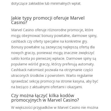
dotyczące zakładów lub minimalnych wpłat.
Jakie typy promocji oferuje Marvel
Casino?
Marvel Casino oferuje różnorodne promocje, które
mogą obejmować bonusy powitalne, darmowe spiny,
cashback czy oferty specjalne na konkretne gry.
Bonusy powitalne są zazwyczaj najlepszą ofertą dla
nowych graczy, ponieważ mogą znacznie zwiększyć
saldo konta po pierwszej wpłacie. Darmowe spiny są
popularne wśród graczy, którzy preferują automaty.
Cashback natomiast pozwala na otrzymanie części
utraconych środków z powrotem. Warto regularnie
sprawdzać sekcję promocji na stronie kasyna, aby być
na bieżąco z aktualnymi ofertami i okazjami.
Czy można łączyć kilka kodów
promocyjnych w Marvel Casino?
W większości przypadków w Marvel Casino nie można