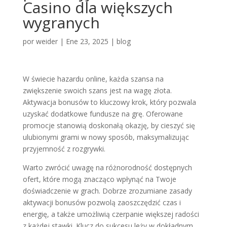
Casino dla większych
wygranych
por
weider
|
Ene 23, 2025
|
blog
W świecie hazardu online, każda szansa na
zwiększenie swoich szans jest na wagę złota.
Aktywacja bonusów to kluczowy krok, który pozwala
uzyskać dodatkowe fundusze na grę. Oferowane
promocje stanowią doskonałą okazję, by cieszyć się
ulubionymi grami w nowy sposób, maksymalizując
przyjemność z rozgrywki.
Warto zwrócić uwagę na różnorodność dostępnych
ofert, które mogą znacząco wpłynąć na Twoje
doświadczenie w grach. Dobrze zrozumiane zasady
aktywacji bonusów pozwolą zaoszczędzić czas i
energię, a także umożliwią czerpanie większej radości
z każdej stawki. Klucz do sukcesu leży w dokładnym