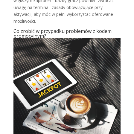
większym kapitałem. Każdy gracz powinien zwracać
uwagę na termina i zasady obowiązujące przy
aktywacji, aby móc w pełni wykorzystać oferowane
możliwości.
Co zrobić w przypadku problemów z kodem
promocyjnym?