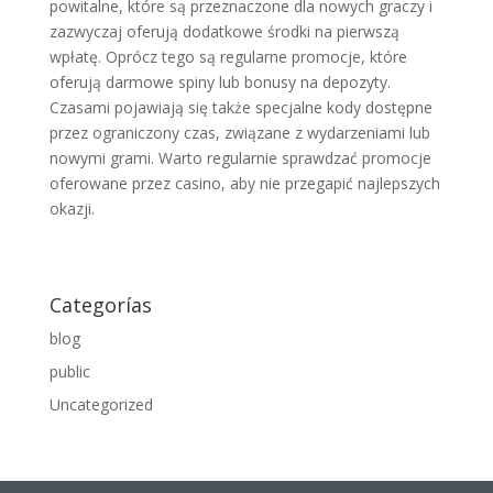
powitalne, które są przeznaczone dla nowych graczy i
zazwyczaj oferują dodatkowe środki na pierwszą
wpłatę. Oprócz tego są regularne promocje, które
oferują darmowe spiny lub bonusy na depozyty.
Czasami pojawiają się także specjalne kody dostępne
przez ograniczony czas, związane z wydarzeniami lub
nowymi grami. Warto regularnie sprawdzać promocje
oferowane przez casino, aby nie przegapić najlepszych
okazji.
Categorías
blog
public
Uncategorized