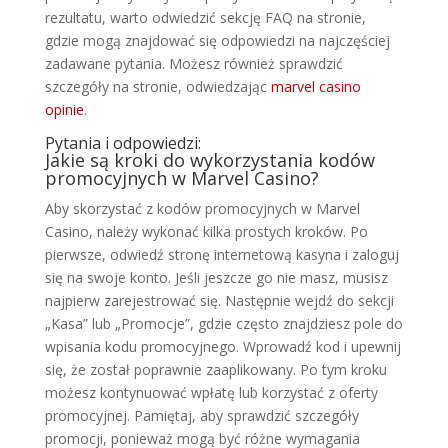
rezultatu, warto odwiedzić sekcję FAQ na stronie,
gdzie mogą znajdować się odpowiedzi na najczęściej
zadawane pytania. Możesz również sprawdzić
szczegóły na stronie, odwiedzając
marvel casino
opinie
.
Pytania i odpowiedzi:
Jakie są kroki do wykorzystania kodów
promocyjnych w Marvel Casino?
Aby skorzystać z kodów promocyjnych w Marvel
Casino, należy wykonać kilka prostych kroków. Po
pierwsze, odwiedź stronę internetową kasyna i zaloguj
się na swoje konto. Jeśli jeszcze go nie masz, musisz
najpierw zarejestrować się. Następnie wejdź do sekcji
„Kasa” lub „Promocje”, gdzie często znajdziesz pole do
wpisania kodu promocyjnego. Wprowadź kod i upewnij
się, że został poprawnie zaaplikowany. Po tym kroku
możesz kontynuować wpłatę lub korzystać z oferty
promocyjnej. Pamiętaj, aby sprawdzić szczegóły
promocji, ponieważ mogą być różne wymagania