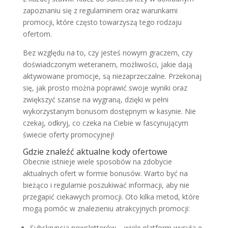
zapoznaniu się z regulaminem oraz warunkami
promocji, które często towarzyszą tego rodzaju
ofertom.
Bez względu na to, czy jesteś nowym graczem, czy
doświadczonym weteranem, możliwości, jakie dają
aktywowane promocje, są niezaprzeczalne. Przekonaj
się, jak prosto można poprawić swoje wyniki oraz
zwiększyć szanse na wygraną, dzięki w pełni
wykorzystanym bonusom dostępnym w kasynie. Nie
czekaj, odkryj, co czeka na Ciebie w fascynującym
świecie oferty promocyjnej!
Gdzie znaleźć aktualne kody ofertowe
Obecnie istnieje wiele sposobów na zdobycie
aktualnych ofert w formie bonusów. Warto być na
bieżąco i regularnie poszukiwać informacji, aby nie
przegapić ciekawych promocji. Oto kilka metod, które
mogą pomóc w znalezieniu atrakcyjnych promocji:
Subskrypcja newsletterów – wiele platform wysyła e-