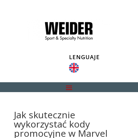
LENGUAJE
Jak skutecznie
wykorzystać kody
promocyjne w Marvel