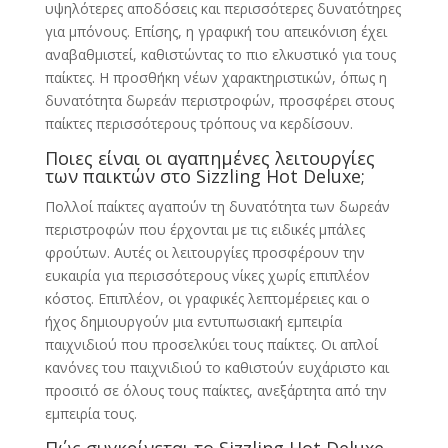
υψηλότερες αποδόσεις και περισσότερες δυνατότηρες
για μπόνους. Επίσης, η γραφική του απεικόνιση έχει
αναβαθμιστεί, καθιστώντας το πιο ελκυστικό για τους
παίκτες. Η προσθήκη νέων χαρακτηριστικών, όπως η
δυνατότητα δωρεάν περιστροφών, προσφέρει στους
παίκτες περισσότερους τρόπους να κερδίσουν.
Ποιες είναι οι αγαπημένες λειτουργίες
των παικτών στο Sizzling Hot Deluxe;
Πολλοί παίκτες αγαπούν τη δυνατότητα των δωρεάν
περιστροφών που έρχονται με τις ειδικές μπάλες
φρούτων. Αυτές οι λειτουργίες προσφέρουν την
ευκαιρία για περισσότερους νίκες χωρίς επιπλέον
κόστος. Επιπλέον, οι γραφικές λεπτομέρειες και ο
ήχος δημιουργούν μια εντυπωσιακή εμπειρία
παιχνιδιού που προσελκύει τους παίκτες. Οι απλοί
κανόνες του παιχνιδιού το καθιστούν ευχάριστο και
προσιτό σε όλους τους παίκτες, ανεξάρτητα από την
εμπειρία τους.
Πώς συγκρίνεται το Sizzling Hot Deluxe