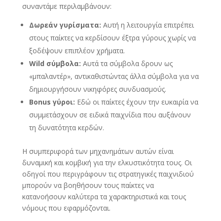
συναντάμε περιλαμβάνουν:
Δωρεάν γυρίσματα:
Αυτή η λειτουργία επιτρέπει
στους παίκτες να κερδίσουν έξτρα γύρους χωρίς να
ξοδέψουν επιπλέον χρήματα.
Wild σύμβολα:
Αυτά τα σύμβολα δρουν ως
«μπαλαντέρ», αντικαθιστώντας άλλα σύμβολα για να
δημιουργήσουν νικηφόρες συνδυασμούς.
Bonus γύροι:
Εδώ οι παίκτες έχουν την ευκαιρία να
συμμετάσχουν σε ειδικά παιχνίδια που αυξάνουν
τη δυνατότητα κερδών.
Η συμπεριφορά των μηχανημάτων αυτών είναι
δυναμική και κομβική για την ελκυστικότητα τους. Οι
οδηγοί που περιγράφουν τις στρατηγικές παιχνιδιού
μπορούν να βοηθήσουν τους παίκτες να
κατανοήσουν καλύτερα τα χαρακτηριστικά και τους
νόμους που εφαρμόζονται.