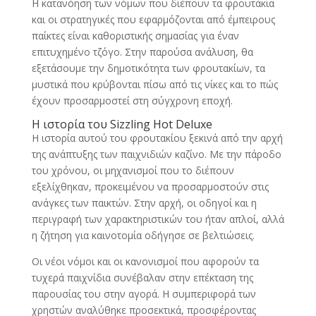
Η κατανόηση των νόμων που διέπουν τα φρουτάκια
και οι στρατηγικές που εφαρμόζονται από έμπειρους
παίκτες είναι καθοριστικής σημασίας για έναν
επιτυχημένο τζόγο. Στην παρούσα ανάλυση, θα
εξετάσουμε την δημοτικότητα των φρουτακίων, τα
μυστικά που κρύβονται πίσω από τις νίκες και το πώς
έχουν προσαρμοστεί στη σύγχρονη εποχή.
Η ιστορία του Sizzling Hot Deluxe
Η ιστορία αυτού του φρουτακίου ξεκινά από την αρχή
της ανάπτυξης των παιχνιδιών καζίνο. Με την πάροδο
του χρόνου, οι μηχανισμοί που το διέπουν
εξελίχθηκαν, προκειμένου να προσαρμοστούν στις
ανάγκες των παικτών. Στην αρχή, οι οδηγοί και η
περιγραφή των χαρακτηριστικών του ήταν απλοί, αλλά
η ζήτηση για καινοτομία οδήγησε σε βελτιώσεις.
Οι νέοι νόμοι και οι κανονισμοί που αφορούν τα
τυχερά παιχνίδια συνέβαλαν στην επέκταση της
παρουσίας του στην αγορά. Η συμπεριφορά των
χρηστών αναλύθηκε προσεκτικά, προσφέροντας