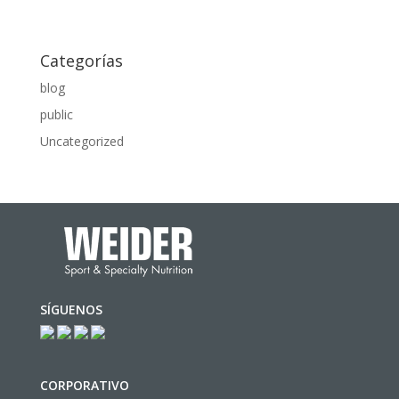
Categorías
blog
public
Uncategorized
SÍGUENOS
CORPORATIVO