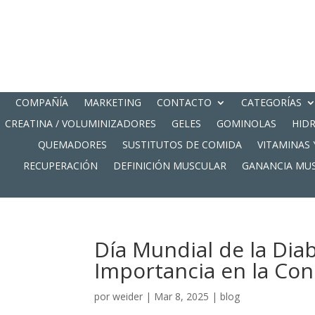
COMPAÑÍA
MARKETING
CONTACTO
CATEGORÍAS
CREATINA / VOLUMINIZADORES
GELES
GOMINOLAS
HID
QUEMADORES
SUSTITUTOS DE COMIDA
VITAMINAS 
RECUPERACIÓN
DEFINICIÓN MUSCULAR
GANANCIA MU
Día Mundial de la Dia
Importancia en la Con
por
weider
|
Mar 8, 2025
|
blog