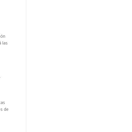
ión
 las
y
cas
es de