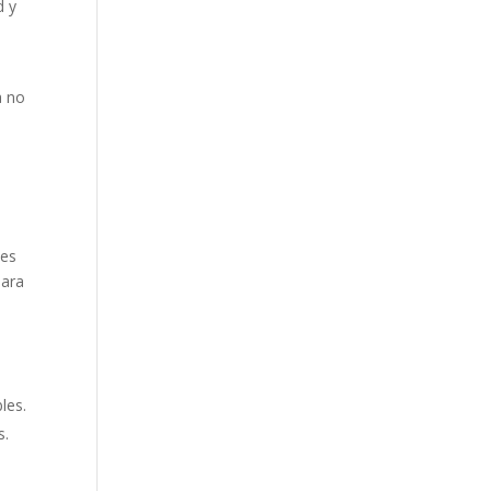
d y
a no
des
para
les.
s.