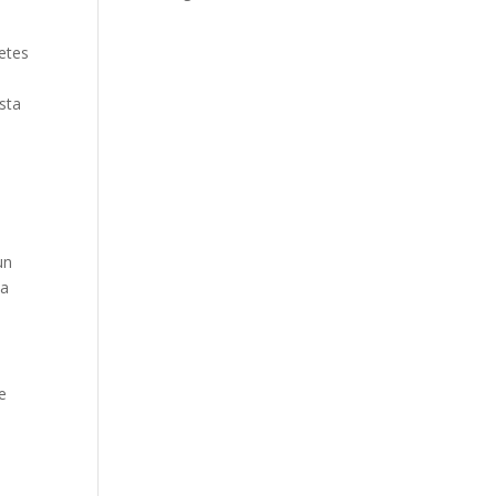
etes
sta
un
sa
e