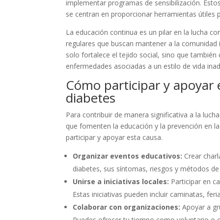
implementar programas de sensibilización. Esto
se centran en proporcionar herramientas útiles pa
La educación continua es un pilar en la lucha c
regulares que buscan mantener a la comunidad i
solo fortalece el tejido social, sino que también
enfermedades asociadas a un estilo de vida ina
Cómo participar y apoyar e
diabetes
Para contribuir de manera significativa a la luch
que fomenten la educación y la prevención en l
participar y apoyar esta causa.
Organizar eventos educativos:
Crear charl
diabetes, sus síntomas, riesgos y métodos de 
Unirse a iniciativas locales:
Participar en c
Estas iniciativas pueden incluir caminatas, fer
Colaborar con organizaciones:
Apoyar a gru
Puedes ofrecer tu tiempo como voluntario o 