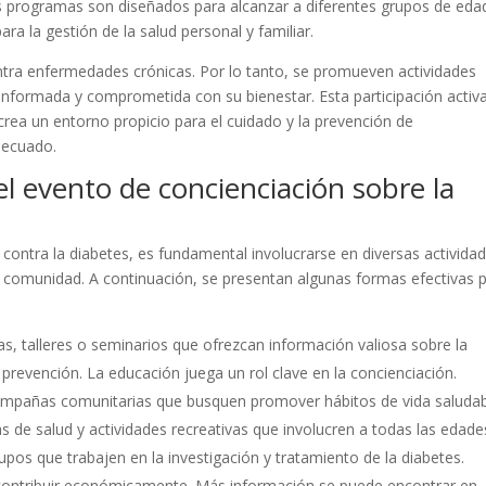
s programas son diseñados para alcanzar a diferentes grupos de eda
ra la gestión de la salud personal y familiar.
ontra enfermedades crónicas. Por lo tanto, se promueven actividades
nformada y comprometida con su bienestar. Esta participación activ
 crea un entorno propicio para el cuidado y la prevención de
decuado.
l evento de concienciación sobre la
a contra la diabetes, es fundamental involucrarse en diversas activida
a comunidad. A continuación, se presentan algunas formas efectivas 
as, talleres o seminarios que ofrezcan información valiosa sobre la
prevención. La educación juega un rol clave en la concienciación.
ampañas comunitarias que busquen promover hábitos de vida saludab
ias de salud y actividades recreativas que involucren a todas las edade
pos que trabajen en la investigación y tratamiento de la diabetes.
contribuir económicamente. Más información se puede encontrar en