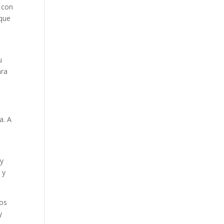
n con
 que
u
ara
a. A
y
 y
los
y