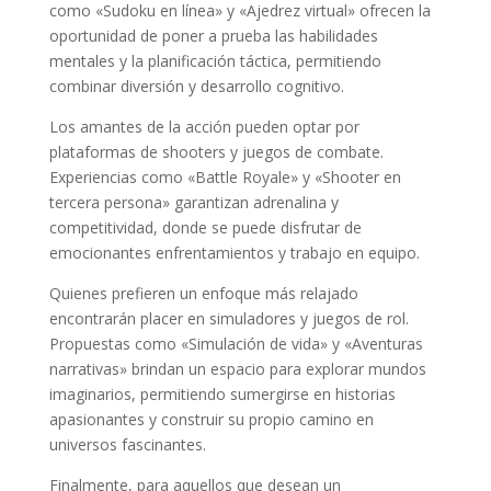
como «Sudoku en línea» y «Ajedrez virtual» ofrecen la
oportunidad de poner a prueba las habilidades
mentales y la planificación táctica, permitiendo
combinar diversión y desarrollo cognitivo.
Los amantes de la acción pueden optar por
plataformas de shooters y juegos de combate.
Experiencias como «Battle Royale» y «Shooter en
tercera persona» garantizan adrenalina y
competitividad, donde se puede disfrutar de
emocionantes enfrentamientos y trabajo en equipo.
Quienes prefieren un enfoque más relajado
encontrarán placer en simuladores y juegos de rol.
Propuestas como «Simulación de vida» y «Aventuras
narrativas» brindan un espacio para explorar mundos
imaginarios, permitiendo sumergirse en historias
apasionantes y construir su propio camino en
universos fascinantes.
Finalmente, para aquellos que desean un