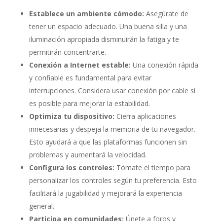
Establece un ambiente cómodo:
Asegúrate de
tener un espacio adecuado. Una buena silla y una
iluminación apropiada disminuirán la fatiga y te
permitirán concentrarte.
Conexión a Internet estable:
Una conexión rápida
y confiable es fundamental para evitar
interrupciones. Considera usar conexión por cable si
es posible para mejorar la estabilidad.
Optimiza tu dispositivo:
Cierra aplicaciones
innecesarias y despeja la memoria de tu navegador.
Esto ayudará a que las plataformas funcionen sin
problemas y aumentará la velocidad.
Configura los controles:
Tómate el tiempo para
personalizar los controles según tu preferencia. Esto
facilitará la jugabilidad y mejorará la experiencia
general.
Participa en comunidades:
Únete a foros y