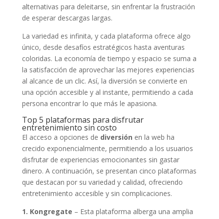
alternativas para deleitarse, sin enfrentar la frustración
de esperar descargas largas.
La variedad es infinita, y cada plataforma ofrece algo
único, desde desafíos estratégicos hasta aventuras
coloridas. La economía de tiempo y espacio se suma a
la satisfacción de aprovechar las mejores experiencias
al alcance de un clic. Así, la diversión se convierte en
una opción accesible y al instante, permitiendo a cada
persona encontrar lo que más le apasiona.
Top 5 plataformas para disfrutar
entretenimiento sin costo
El acceso a opciones de
diversión
en la web ha
crecido exponencialmente, permitiendo a los usuarios
disfrutar de experiencias emocionantes sin gastar
dinero. A continuación, se presentan cinco plataformas
que destacan por su variedad y calidad, ofreciendo
entretenimiento accesible y sin complicaciones.
1. Kongregate
– Esta plataforma alberga una amplia