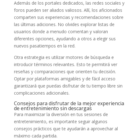
Además de los portales dedicados, las redes sociales y
foros pueden ser aliados valiosos. Allí, los aficionados
comparten sus experiencias y recomendaciones sobre
las últimas adiciones. No olvides explorar listas de
usuarios donde a menudo comentan y valoran
diferentes opciones, ayudando a otros a elegir sus
nuevos pasatiempos en la red.
Otra estrategia es utilizar motores de búsqueda e
introducir términos relevantes. Esto te permitirá ver
reseñas y comparaciones que orienten tu decisión.
Optar por plataformas amigables y de fácil acceso
garantizará que puedas disfrutar de tu tiempo libre sin
complicaciones adicionales.
Consejos para disfrutar de la mejor experiencia
de entretenimiento sin descargas
Para maximizar la diversión en tus sesiones de
entretenimiento, es importante seguir algunos
consejos prácticos que te ayudarán a aprovechar al
máximo cada partida.