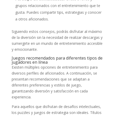
grupos relacionados con el entretenimiento que te
gusta. Puedes compartir tips, estrategias y conocer
a otros aficionados.
Siguiendo estos consejos, podrás disfrutar al máximo
de la diversión sin la necesidad de realizar descargas y
sumergirte en un mundo de entretenimiento accesible
y emocionante.
Juegos recomendados para diferentes tipos de
jugadores en línea
Existen múltiples opciones de entretenimiento para
diversos perfiles de aficionados. A continuación, se
presentan recomendaciones que se adaptan a
diferentes preferencias y estilos de juego,
garantizando diversión y satisfacción en cada
experiencia.
Para aquellos que disfrutan de desafíos intelectuales,
los puzzles y juegos de estrategia son ideales. Títulos