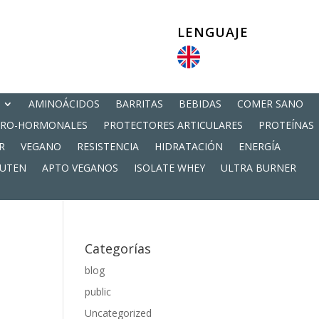
LENGUAJE
AMINOÁCIDOS
BARRITAS
BEBIDAS
COMER SANO
PRO-HORMONALES
PROTECTORES ARTICULARES
PROTEÍNAS
R
VEGANO
RESISTENCIA
HIDRATACIÓN
ENERGÍA
LUTEN
APTO VEGANOS
ISOLATE WHEY
ULTRA BURNER
Categorías
blog
public
Uncategorized