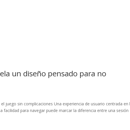
ela un diseño pensado para no
r el juego sin complicaciones Una experiencia de usuario centrada en 
la facilidad para navegar puede marcar la diferencia entre una sesión