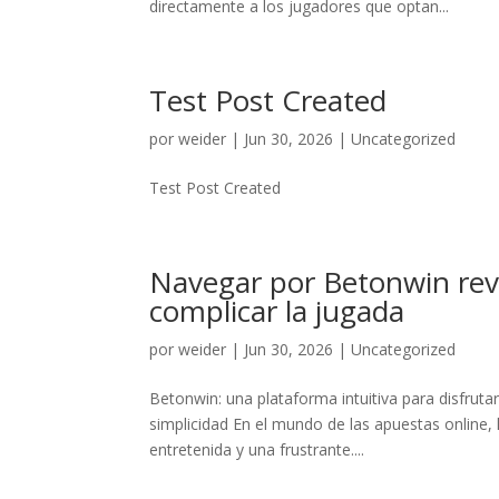
directamente a los jugadores que optan...
Test Post Created
por
weider
|
Jun 30, 2026
|
Uncategorized
Test Post Created
Navegar por Betonwin rev
complicar la jugada
por
weider
|
Jun 30, 2026
|
Uncategorized
Betonwin: una plataforma intuitiva para disfruta
simplicidad En el mundo de las apuestas online, 
entretenida y una frustrante....