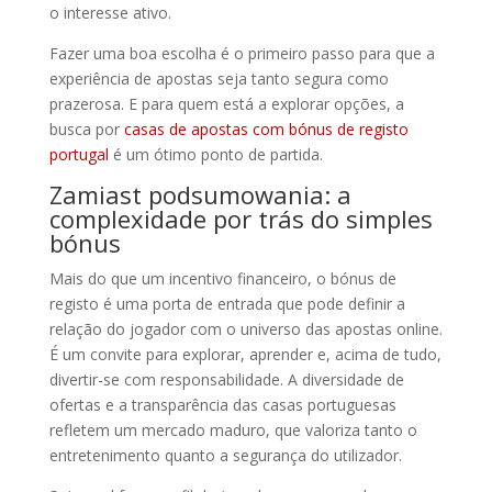
o interesse ativo.
Fazer uma boa escolha é o primeiro passo para que a
experiência de apostas seja tanto segura como
prazerosa. E para quem está a explorar opções, a
busca por
casas de apostas com bónus de registo
portugal
é um ótimo ponto de partida.
Zamiast podsumowania: a
complexidade por trás do simples
bónus
Mais do que um incentivo financeiro, o bónus de
registo é uma porta de entrada que pode definir a
relação do jogador com o universo das apostas online.
É um convite para explorar, aprender e, acima de tudo,
divertir-se com responsabilidade. A diversidade de
ofertas e a transparência das casas portuguesas
refletem um mercado maduro, que valoriza tanto o
entretenimento quanto a segurança do utilizador.