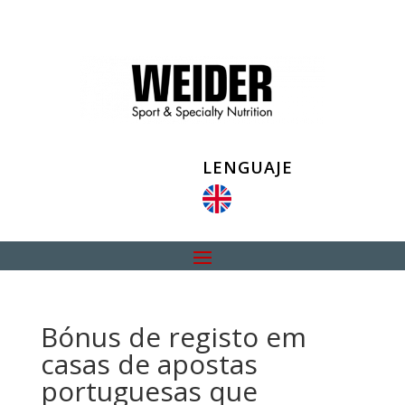
LENGUAJE
Bónus de registo em
casas de apostas
portuguesas que