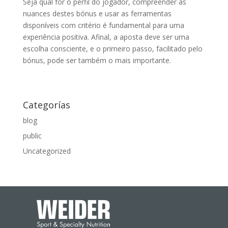
Seja qual for o perfil do jogador, compreender as
nuances destes bónus e usar as ferramentas
disponíveis com critério é fundamental para uma
experiência positiva. Afinal, a aposta deve ser uma
escolha consciente, e o primeiro passo, facilitado pelo
bónus, pode ser também o mais importante.
Categorías
blog
public
Uncategorized