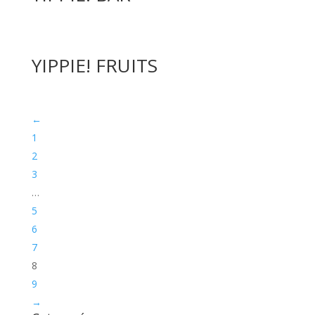
YIPPIE! FRUITS
←
1
2
3
…
5
6
7
8
9
→