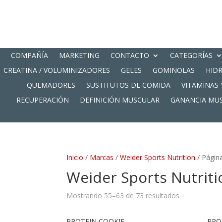
COMPAÑÍA
MARKETING
CONTACTO
CATEGORÍAS
CREATINA / VOLUMINIZADORES
GELES
GOMINOLAS
HID
QUEMADORES
SUSTITUTOS DE COMIDA
VITAMINAS 
RECUPERACIÓN
DEFINICIÓN MUSCULAR
GANANCIA MU
Inicio
/
Marcas
/
Weider Sports Nutrition
/ Págin
Weider Sports Nutriti
Mostrando 55–63 de 73 resultados
PROTEIN COOKIE
PRO