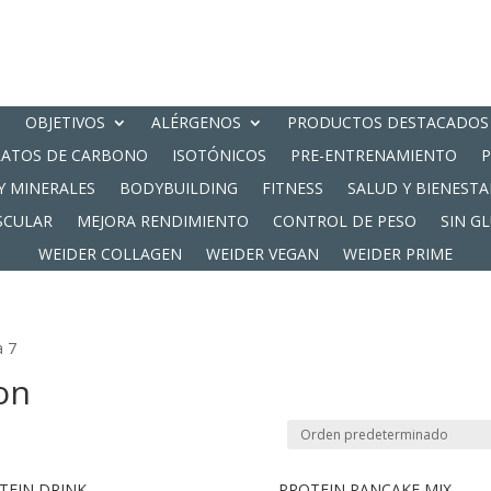
OBJETIVOS
ALÉRGENOS
PRODUCTOS DESTACADOS
RATOS DE CARBONO
ISOTÓNICOS
PRE-ENTRENAMIENTO
Y MINERALES
BODYBUILDING
FITNESS
SALUD Y BIENESTA
SCULAR
MEJORA RENDIMIENTO
CONTROL DE PESO
SIN G
WEIDER COLLAGEN
WEIDER VEGAN
WEIDER PRIME
a 7
on
TEIN DRINK
PROTEIN PANCAKE MIX