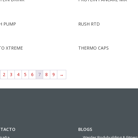
H PUMP
RUSH RTD
TO XTREME
THERMO CAPS
2
3
4
5
6
7
8
9
→
TACTO
BLOGS
spaña
Weider Bodybuilding & Fitnes